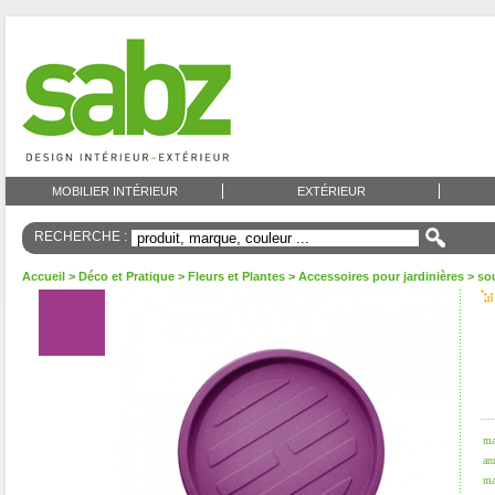
MOBILIER INTÉRIEUR
EXTÉRIEUR
RECHERCHE :
Accueil
>
Déco et Pratique
>
Fleurs et Plantes
>
Accessoires pour jardinières
> so
ma
an
ma