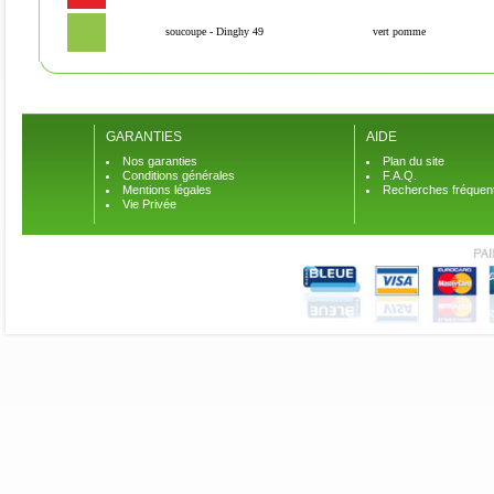
soucoupe - Dinghy 49
vert pomme
GARANTIES
AIDE
Nos garanties
Plan du site
Conditions générales
F.A.Q.
Mentions légales
Recherches fréquen
Vie Privée