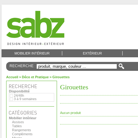
MOBILIER INTÉRIEUR
EXTÉRIEUR
RECHERCHE :
Accueil
>
Déco et Pratique
> Girouettes
Girouettes
Disponibilité
24/48h
3 à 9 semaines
Aucun produit
Mobilier intérieur
Assises
Tables
Rangements
Compléments