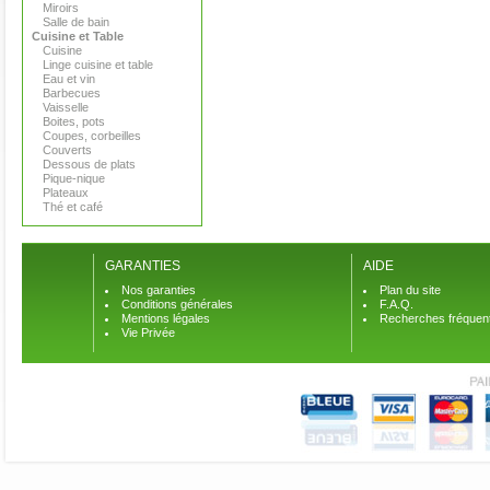
Miroirs
Salle de bain
Cuisine et Table
Cuisine
Linge cuisine et table
Eau et vin
Barbecues
Vaisselle
Boites, pots
Coupes, corbeilles
Couverts
Dessous de plats
Pique-nique
Plateaux
Thé et café
GARANTIES
AIDE
Nos garanties
Plan du site
Conditions générales
F.A.Q.
Mentions légales
Recherches fréquen
Vie Privée