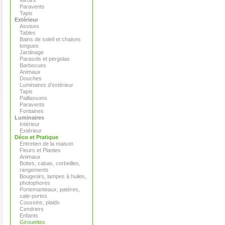
Miroirs
Paravents
Tapis
Extérieur
Assises
Tables
Bains de soleil et chaises
longues
Jardinage
Parasols et pergolas
Barbecues
Animaux
Douches
Luminaires d'extérieur
Tapis
Paillassons
Paravents
Fontaines
Luminaires
Intérieur
Extérieur
Déco et Pratique
Entretien de la maison
Fleurs et Plantes
Animaux
Boites, cabas, corbeilles,
rangements
Bougeoirs, lampes à huiles,
photophores
Portemanteaux, patères,
cale-portes
Coussins, plaids
Cendriers
Enfants
Girouettes