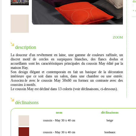
di
:
+ 
ZOOM
description
La douceur d'un revêtement en laine, une gamme de couleurs raffinée, un
discret motif de cercles en surpiqures blanches, des flancs dodus et
accueillants sont les caractéristiques principales du
coussin May
édité par la
maison
Hay
.
Son design élégant et contemporain en fait un basique de la décoration
intérieure que ce soit dans un salon, dans une chambre ou une entrée.
Associez-le avec le coussin May 50x60 ou formez un contraste avec des
coussins à motifs.
Le coussin May est décliné dans 13 coloris (voir déclinaisons, ci-dessous).
déclinaisons
nom
déclinaisons
coussin - May 30 x 40 cm
beige
coussin - May 30 x 40 cm
bordeaux