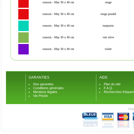
coussin - May 30 x 40 cm
rouge
coussin - May 30 x 40 cm
rouge poudré
coussin - May 30 x 40 cm
turquoise
coussin - May 30 x 40 cm
vert olive
coussin - May 30 x 40 cm
violet
GARANTIES
AIDE
Nos garanties
Plan du site
Conditions générales
F.A.Q.
Mentions légales
Recherches fréquen
Vie Privée