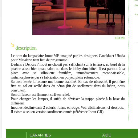
di
:
+ 
ZOOM
description
Le nom du lampadaire Inout ME imaginé par les designers Canalda et Ubeda
pour Metalarte tient lieu de programme.
Dedans ? Dehors ? Inout ne choisit pas saffichant sur la terrasse, au bord de la
piscine aussi bien quau salon ou dans le lobby dun hôtel. Il est partout à sa
place avec sa silhouette familière, immédiatement reconnaissable,
métamorphosée par sa fabrication en polyéthylène rotomoulé.
Sa base lestée lui assure une bonne stabilité. En cas de nécessité, il peut être
fixé au sol ou scellé dans du béton (kit de scellement dans du béton, nous
consulter).
Son diffuseur est finement strié en relief.
Pour changer les lampes, il suffit de dévisser la trappe placée à la base du
diffuseur.
Inout est décliné dans 2 coloris : blanc et rouge. Voir déclinaisons, ci-dessous.
Il existe aussi en version surdimensionnée (référence Inout GR).
GARANTIES
AIDE