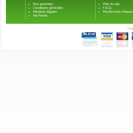
Nos garanties
Plan du site
Conditions générales
F.A.Q.
Mentions légales
Recherches fréquen
Vie Privée