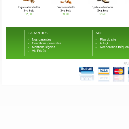
Piques à brochettes
Pince-fourchette
Spatule à barbecue
Eva Solo
Eva Solo
Eva Solo
32,50 
39,00 
32,50 
GARANTIES
AIDE
Nos garanties
Plan du site
Conditions générales
F.A.Q.
Mentions légales
Recherches fréquen
Vie Privée