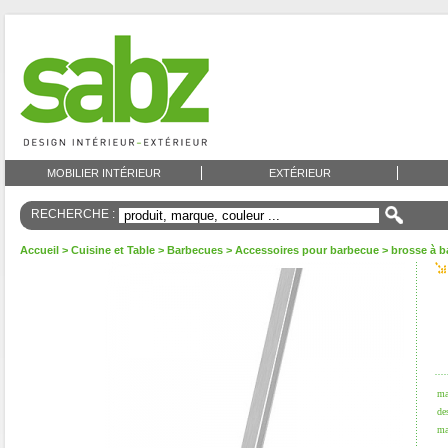
MOBILIER INTÉRIEUR
EXTÉRIEUR
RECHERCHE :
Accueil
>
Cuisine et Table
>
Barbecues
>
Accessoires pour barbecue
> brosse à b
ma
de
ma