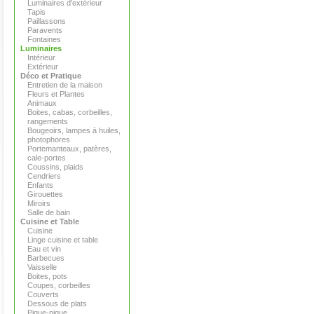
Luminaires d'extérieur
Tapis
Paillassons
Paravents
Fontaines
Luminaires
Intérieur
Extérieur
Déco et Pratique
Entretien de la maison
Fleurs et Plantes
Animaux
Boites, cabas, corbeilles,
rangements
Bougeoirs, lampes à huiles,
photophores
Portemanteaux, patères,
cale-portes
Coussins, plaids
Cendriers
Enfants
Girouettes
Miroirs
Salle de bain
Cuisine et Table
Cuisine
Linge cuisine et table
Eau et vin
Barbecues
Vaisselle
Boites, pots
Coupes, corbeilles
Couverts
Dessous de plats
Pique-nique