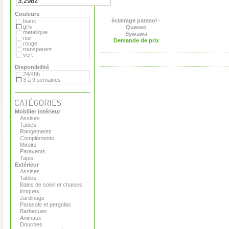
Royal VKB
Serralunga
Couleurs
Sywawa
Tribu
éclairage parasol -
blanc
Viteo
gris
Quaseo
metallique
Sywawa
noir
Demande de prix
rouge
transparent
vert
Disponibilité
24/48h
3 à 9 semaines
Mobilier intérieur
Assises
Tables
Rangements
Compléments
Miroirs
Paravents
Tapis
Extérieur
Assises
Tables
Bains de soleil et chaises
longues
Jardinage
Parasols et pergolas
Barbecues
Animaux
Douches