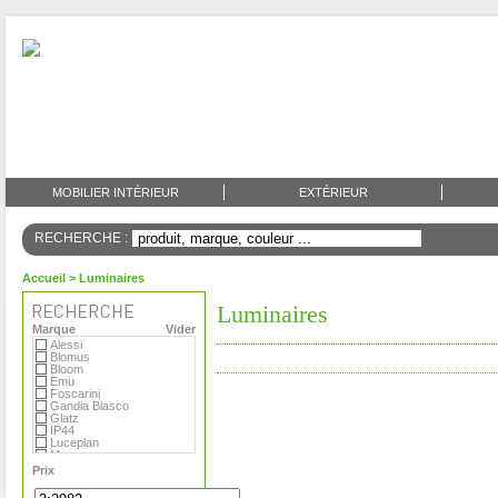
MOBILIER INTÉRIEUR
EXTÉRIEUR
RECHERCHE :
Accueil
> Luminaires
Luminaires
Marque
Vider
Alessi
Blomus
Bloom
Emu
Foscarini
Gandia Blasco
Glatz
IP44
Luceplan
Menu
Metalarte
Prix
O Luce
Roger Pradier