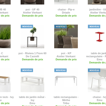
UB 40
pot - UF 40
chaise - Pip-e
jardinière - U
ierkant
Atelier Vierkant
Driade
Atelier Vierk
de prix
Demande de prix
Demande de prix
Demande de p
- C
pot - Riviera 1 Fiore 60
pot - KP
table de jar
ierkant
De Castelli
Atelier Vierkant
rectangulaire -
de prix
Demande de prix
Demande de prix
Emu
Demande de p
n teck - Ivy
table de jardin métal -
table rectangulaire -
chaise - Iv
u
Ivy
Mirthe
Emu
de prix
Emu
Tribu
Demande de p