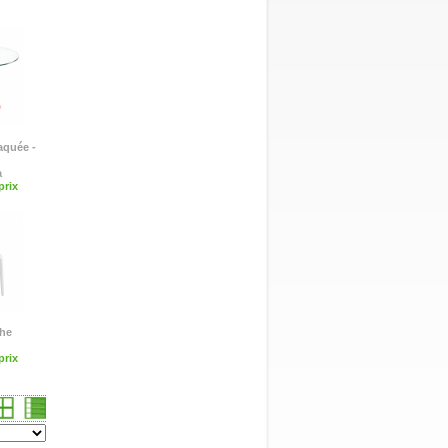
aquée -
a
rix
the
rix