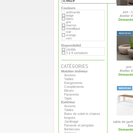
Flora
Gandia Blasco
Couleurs
Magis
Paola Lenti
pot - 
anthracite
Roger Pradier
beige
Atelier V
Royal VKB
blanc
Demande 
Serralunga
gris
Sywawa
marron
Tribu
metallique
Versus
noir
Virages
orange
vert
Disponibilité
24/48h
3 à 9 semaines
pot 
Atelier V
Mobilier intérieur
Demande 
Assises
Tables
Rangements
Compléments
Miroirs
Paravents
Tapis
Extérieur
Assises
Tables
Bains de soleil et chaises
longues
Jardinage
table de jardi
Parasols et pergolas
Em
Barbecues
Demande 