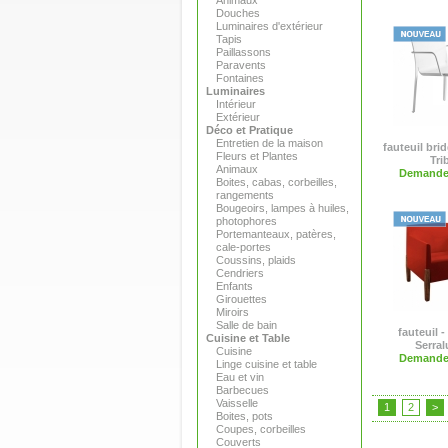
Animaux
Douches
Luminaires d'extérieur
Tapis
Paillassons
Paravents
Fontaines
Luminaires
Intérieur
Extérieur
Déco et Pratique
Entretien de la maison
fauteuil brid
Fleurs et Plantes
Tri
Animaux
Demande 
Boites, cabas, corbeilles,
rangements
Bougeoirs, lampes à huiles,
photophores
Portemanteaux, patères,
cale-portes
Coussins, plaids
Cendriers
Enfants
Girouettes
Miroirs
Salle de bain
fauteuil 
Cuisine et Table
Serra
Cuisine
Demande 
Linge cuisine et table
Eau et vin
Barbecues
Vaisselle
1
2
>
Boites, pots
Coupes, corbeilles
Couverts