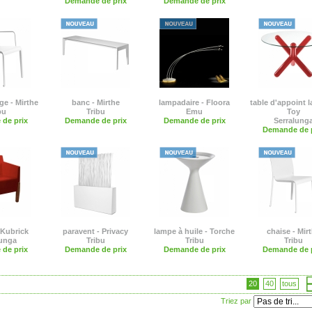
Demande de prix
Demande de prix
ge - Mirthe
banc - Mirthe
lampadaire - Floora
table d'appoint l
bu
Tribu
Emu
Toy
de prix
Demande de prix
Demande de prix
Serralung
Demande de p
- Kubrick
paravent - Privacy
lampe à huile - Torche
chaise - Mir
lunga
Tribu
Tribu
Tribu
de prix
Demande de prix
Demande de prix
Demande de p
20
40
tous
Triez par