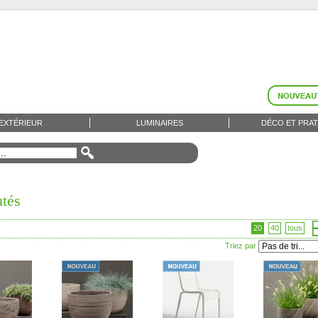
EXTÉRIEUR
LUMINAIRES
DÉCO ET PRAT
tés
20
40
tous
Triez par