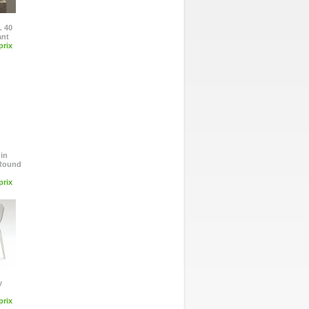
L 40
ant
rix
din
 Round
rix
y
rix