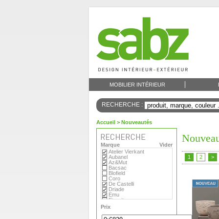
MOBILIER INTÉRIEUR
RECHERCHE :
Accueil
> Nouveautés
Nouveau
Marque
Vider
Atelier Vierkant
Aubanel
1
2
>
Az&Mut
Bacsac
Blofield
Coro
De Castelli
Driade
Emu
Eternit
Eva Solo
Prix
Extremis
Fermob