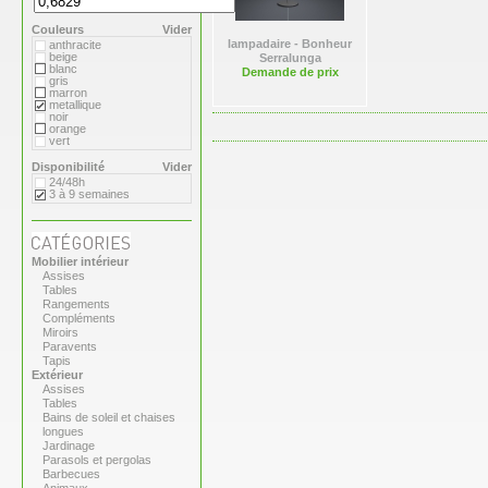
Flora
Gandia Blasco
Couleurs
Magis
Vider
Paola Lenti
lampadaire - Bonheur
anthracite
Roger Pradier
beige
Serralunga
Royal VKB
blanc
Demande de prix
Serralunga
gris
Sywawa
marron
Tribu
metallique
Versus
noir
Virages
orange
vert
Disponibilité
Vider
24/48h
3 à 9 semaines
Mobilier intérieur
Assises
Tables
Rangements
Compléments
Miroirs
Paravents
Tapis
Extérieur
Assises
Tables
Bains de soleil et chaises
longues
Jardinage
Parasols et pergolas
Barbecues