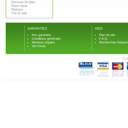
Dessous de plats
Pique-nique
Plateaux
Thé et café
GARANTIES
AIDE
Nos garanties
Plan du site
Conditions générales
F.A.Q.
Mentions légales
Recherches fréquen
Vie Privée