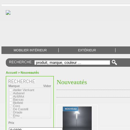
MOBILIER INTÉRIEUR
EXTÉRIEUR
RECHERCHE :
Accueil
> Nouveautés
Nouveautés
Marque
Vider
Atelier Vierkant
Aubanel
Az&Mut
Bacsac
Blofield
Coro
De Castelli
Driade
Emu
Eternit
Eva Solo
Prix
Extremis
Fermob