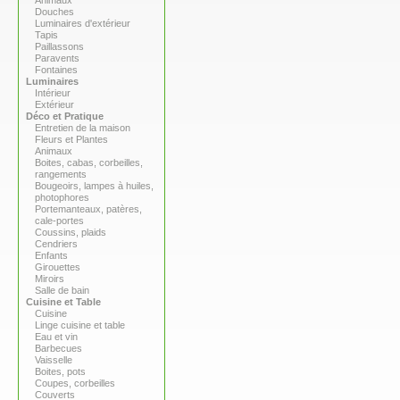
Animaux
Douches
Luminaires d'extérieur
Tapis
Paillassons
Paravents
Fontaines
Luminaires
Intérieur
Extérieur
Déco et Pratique
Entretien de la maison
Fleurs et Plantes
Animaux
Boites, cabas, corbeilles,
rangements
Bougeoirs, lampes à huiles,
photophores
Portemanteaux, patères,
cale-portes
Coussins, plaids
Cendriers
Enfants
Girouettes
Miroirs
Salle de bain
Cuisine et Table
Cuisine
Linge cuisine et table
Eau et vin
Barbecues
Vaisselle
Boites, pots
Coupes, corbeilles
Couverts