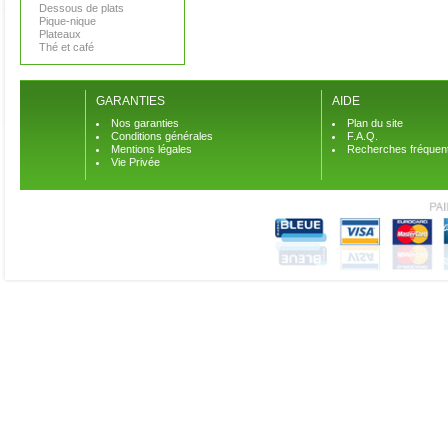
Dessous de plats
Pique-nique
Plateaux
Thé et café
GARANTIES
AIDE
Nos garanties
Plan du site
Conditions générales
F.A.Q.
Mentions légales
Recherches fréquen
Vie Privée