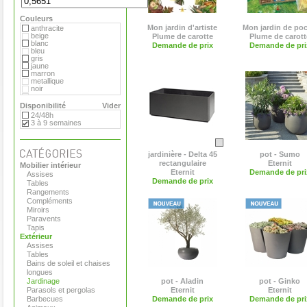
Extremis
Flora
Couleurs
Gandia Blasco
Matière Grise
Mon jardin d'artiste
Mon jardin de po
anthracite
Plume de carotte
beige
Plume de carotte
Plume de carott
Royal VKB
blanc
Demande de prix
Demande de pri
Serralunga
bleu
Teracrea
gris
Tradewinds
jaune
Viteo
marron
metallique
noir
rouge
vert
Disponibilité
Vider
violet
24/48h
3 à 9 semaines
jardinière - Delta 45
pot - Sumo
rectangulaire
Eternit
Mobilier intérieur
Eternit
Demande de pri
Assises
Demande de prix
Tables
Rangements
Compléments
Miroirs
Paravents
Tapis
Extérieur
Assises
Tables
Bains de soleil et chaises
longues
Jardinage
pot - Aladin
pot - Ginko
Parasols et pergolas
Eternit
Eternit
Barbecues
Demande de prix
Demande de pri