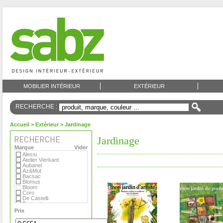
MOBILIER INTÉRIEUR
EXTÉRIEUR
RECHERCHE :
Accueil
>
Extérieur
> Jardinage
Jardinage
Marque
Vider
Alessi
Atelier Vierkant
Aubanel
Az&Mut
Bacsac
Blomus
Bloom
Coro
De Castelli
Domani
Emu
Prix
Eternit
Eva Solo