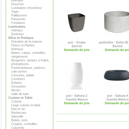
Animaux
Douches
Luminaires d'extérieur
Tapis
Paillassons
Paravents
Fontaines
Luminaires
Intérieur
Extérieur
Déco et Pratique
Entretien de la maison
pot - Osaka
jardinière - Delta 45
Fleurs et Plantes
Eternit
Eternit
Animaux
Demande de prix
Demande de pri
Boites, cabas, corbeilles,
rangements
Bougeoirs, lampes à huiles,
photophores
Portemanteaux, patères,
cale-portes
Coussins, plaids
Cendriers
Enfants
Girouettes
Miroirs
Salle de bain
pot - Sahara 2
pot - Sahara 4
Cuisine et Table
Gandia Blasco
Gandia Blasco
Cuisine
Demande de prix
Demande de pri
Linge cuisine et table
Eau et vin
Barbecues
Vaisselle
Boites, pots
Coupes, corbeilles
Couverts