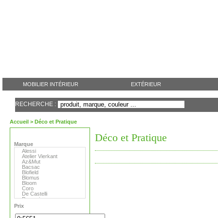
MOBILIER INTÉRIEUR
EXTÉRIEUR
RECHERCHE :
Accueil
> Déco et Pratique
Déco et Pratique
Marque
Alessi
Atelier Vierkant
Az&Mut
Bacsac
Blofield
Blomus
Bloom
Coro
De Castelli
Domani
Emu
Prix
Eternit
Eva Solo