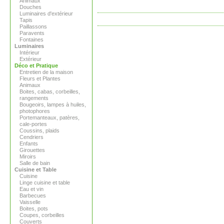
Animaux
Douches
Luminaires d'extérieur
Tapis
Paillassons
Paravents
Fontaines
Luminaires
Intérieur
Extérieur
Déco et Pratique
Entretien de la maison
Fleurs et Plantes
Animaux
Boites, cabas, corbeilles,
rangements
Bougeoirs, lampes à huiles,
photophores
Portemanteaux, patères,
cale-portes
Coussins, plaids
Cendriers
Enfants
Girouettes
Miroirs
Salle de bain
Cuisine et Table
Cuisine
Linge cuisine et table
Eau et vin
Barbecues
Vaisselle
Boites, pots
Coupes, corbeilles
Couverts