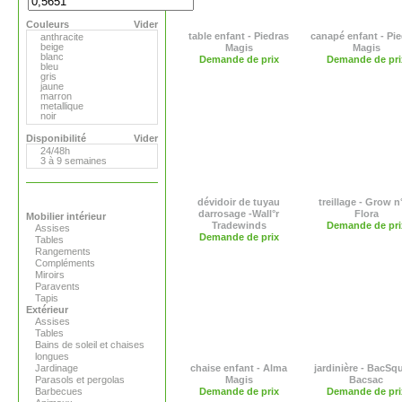
Extremis
Fermob
Couleurs
Flora
Vider
Gandia Blasco
table enfant - Piedras
canapé enfant - Pi
anthracite
Hay
beige
Magis
Magis
Magis
blanc
Demande de prix
Demande de pri
Marimekko
bleu
Menu
gris
Pop Corn
jaune
Rizz
marron
Royal VKB
metallique
Serralunga
noir
Stelton
orange
Teracrea
rose
Disponibilité
Vider
Tradewinds
rouge
24/48h
Tribu
transparent
3 à 9 semaines
Virages
vert
Viteo
dévidoir de tuyau
treillage - Grow n
darrosage -Wall°r
Flora
Mobilier intérieur
Tradewinds
Demande de pri
Assises
Demande de prix
Tables
Rangements
Compléments
Miroirs
Paravents
Tapis
Extérieur
Assises
Tables
Bains de soleil et chaises
longues
Jardinage
chaise enfant - Alma
jardinière - BacSq
Parasols et pergolas
Magis
Bacsac
Barbecues
Demande de prix
Demande de pri