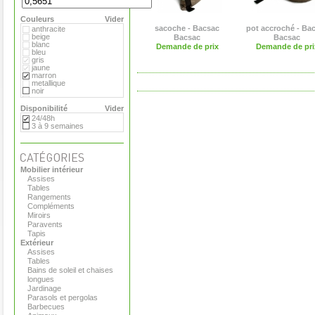
Extremis
Fermob
Couleurs
Flora
Vider
Gandia Blasco
sacoche - Bacsac
pot accroché - Ba
anthracite
Hay
beige
Bacsac
Bacsac
Magis
blanc
Demande de prix
Demande de pri
Marimekko
bleu
Menu
gris
Pop Corn
jaune
Rizz
marron
Royal VKB
metallique
Serralunga
noir
Stelton
orange
Teracrea
rose
Disponibilité
Vider
Tradewinds
rouge
24/48h
Tribu
transparent
3 à 9 semaines
Virages
vert
Viteo
Mobilier intérieur
Assises
Tables
Rangements
Compléments
Miroirs
Paravents
Tapis
Extérieur
Assises
Tables
Bains de soleil et chaises
longues
Jardinage
Parasols et pergolas
Barbecues