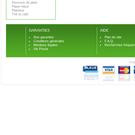
Dessous de plats
Pique-nique
Plateaux
Thé et café
GARANTIES
AIDE
Nos garanties
Plan du site
Conditions générales
F.A.Q.
Mentions légales
Recherches fréquen
Vie Privée