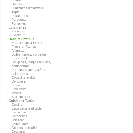
Animaux
Douches
Luminaires d'extérieur
Tapis
Paillassons
Paravents
Fontaines
Luminaires
Intérieur
Extérieur
Déco et Pratique
Entretien de la maison
Fleurs et Plantes
Animaux
Boites, cabas, corbeilles,
rangements
Bougeoirs, lampes à huiles,
photophores
Portemanteaux, patères,
cale-portes
Coussins, plaids
Cendriers
Enfants
Girouettes
Miroirs
Salle de bain
Cuisine et Table
Cuisine
Linge cuisine et table
Eau et vin
Barbecues
Vaisselle
Boites, pots
Coupes, corbeilles
Couverts