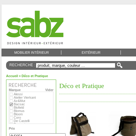
MOBILIER INTÉRIEUR
EXTÉRIEUR
RECHERCHE :
Accueil
> Déco et Pratique
Déco et Pratique
Marque
Vider
Alessi
Atelier Vierkant
Az&Mut
Bacsac
Blofield
Blomus
Bloom
Coro
De Castelli
Domani
Emu
Prix
Eternit
Eva Solo