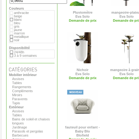
Extremis
Fermob
Couleurs
Flora
Gandia Blasco
Pluviomètre
mangeoire-plate
anthracite
Hay
beige
Eva Solo
Eva Solo
Magis
blanc
Demande de prix
Demande de pri
Marimekko
bleu
Menu
gris
Pop Corn
jaune
Rizz
marron
Royal VKB
metallique
Serralunga
noir
Stelton
orange
Teracrea
rose
Disponibilité
Tradewinds
rouge
24/48h
Tribu
transparent
3 à 9 semaines
Virages
vert
Viteo
Nichoir
mangeoire à grai
Eva Solo
Eva Solo
Mobilier intérieur
Demande de prix
Demande de pri
Assises
Tables
Rangements
Compléments
Miroirs
Paravents
Tapis
Extérieur
Assises
Tables
Bains de soleil et chaises
longues
Jardinage
fauteuil pour enfant -
Parasols et pergolas
Baby Blo
Barbecues
Blofield