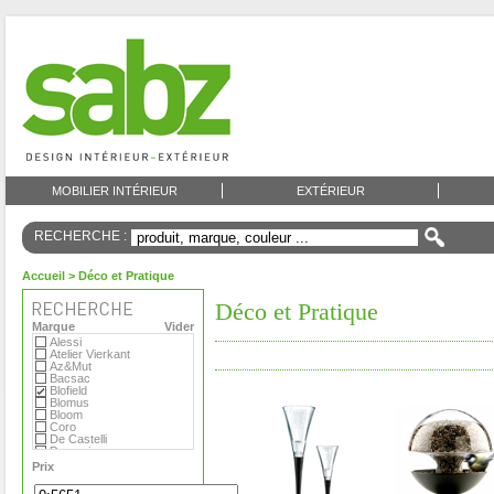
MOBILIER INTÉRIEUR
EXTÉRIEUR
RECHERCHE :
Accueil
> Déco et Pratique
Déco et Pratique
Marque
Vider
Alessi
Atelier Vierkant
Az&Mut
Bacsac
Blofield
Blomus
Bloom
Coro
De Castelli
Domani
Emu
Prix
Eternit
Eva Solo