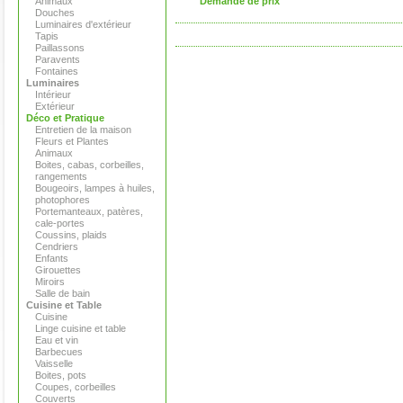
Animaux
Demande de prix
Douches
Luminaires d'extérieur
Tapis
Paillassons
Paravents
Fontaines
Luminaires
Intérieur
Extérieur
Déco et Pratique
Entretien de la maison
Fleurs et Plantes
Animaux
Boites, cabas, corbeilles,
rangements
Bougeoirs, lampes à huiles,
photophores
Portemanteaux, patères,
cale-portes
Coussins, plaids
Cendriers
Enfants
Girouettes
Miroirs
Salle de bain
Cuisine et Table
Cuisine
Linge cuisine et table
Eau et vin
Barbecues
Vaisselle
Boites, pots
Coupes, corbeilles
Couverts