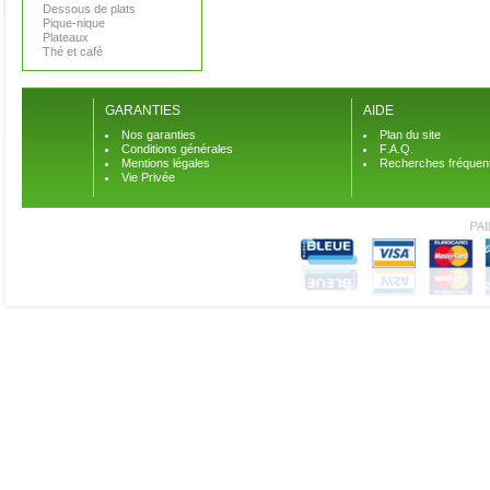
Dessous de plats
Pique-nique
Plateaux
Thé et café
GARANTIES
AIDE
Nos garanties
Plan du site
Conditions générales
F.A.Q.
Mentions légales
Recherches fréquen
Vie Privée