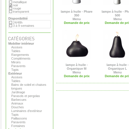
metallique
noir
rouge
transparent
lampe à huile - Phare
lampe à huile - Ph
350
500
Disponibilité
Menu
Menu
24/48h
Demande de prix
Demande de pri
3 à 9 semaines
Mobilier intérieur
Assises
Tables
Rangements
Compléments
Miroirs
lampe à huile -
lampe à huile -
Paravents
Organique M
Organique L
Tapis
Menu
Menu
Extérieur
Demande de prix
Demande de pri
Assises
Tables
Bains de soleil et chaises
longues
Jardinage
Parasols et pergolas
Barbecues
Animaux
Douches
Luminaires d'extérieur
Tapis
Paillassons
Paravents
Fontaines