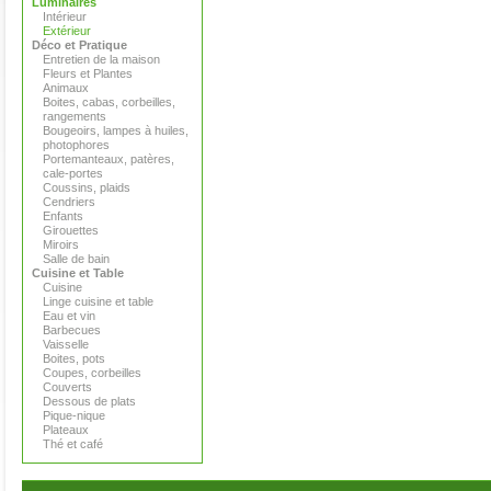
Luminaires
Intérieur
Extérieur
Déco et Pratique
Entretien de la maison
Fleurs et Plantes
Animaux
Boites, cabas, corbeilles,
rangements
Bougeoirs, lampes à huiles,
photophores
Portemanteaux, patères,
cale-portes
Coussins, plaids
Cendriers
Enfants
Girouettes
Miroirs
Salle de bain
Cuisine et Table
Cuisine
Linge cuisine et table
Eau et vin
Barbecues
Vaisselle
Boites, pots
Coupes, corbeilles
Couverts
Dessous de plats
Pique-nique
Plateaux
Thé et café