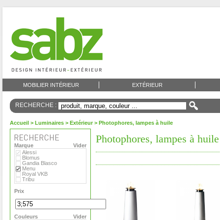
MOBILIER INTÉRIEUR
EXTÉRIEUR
RECHERCHE :
Accueil
>
Luminaires
>
Extérieur
> Photophores, lampes à huile
Photophores, lampes à huile
Marque
Vider
Alessi
Blomus
Gandia Blasco
Menu
Royal VKB
Tribu
Prix
Couleurs
Vider