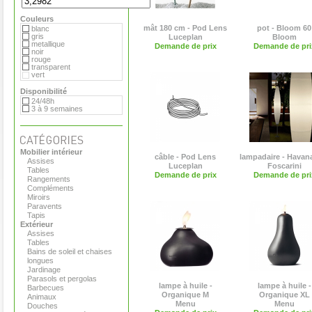
Royal VKB
Serralunga
Couleurs
Sywawa
Tribu
mât 180 cm - Pod Lens
pot - Bloom 60
blanc
Viteo
gris
Luceplan
Bloom
metallique
Demande de prix
Demande de pri
noir
rouge
transparent
vert
Disponibilité
24/48h
3 à 9 semaines
Mobilier intérieur
câble - Pod Lens
lampadaire - Havan
Assises
Luceplan
Foscarini
Tables
Demande de prix
Demande de pri
Rangements
Compléments
Miroirs
Paravents
Tapis
Extérieur
Assises
Tables
Bains de soleil et chaises
longues
Jardinage
Parasols et pergolas
lampe à huile -
lampe à huile -
Barbecues
Organique M
Organique XL
Animaux
Menu
Menu
Douches