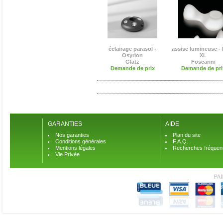
éclairage parasol -
assise lumineuse -
Osyrion
XL
Glatz
Foscarini
Demande de prix
Demande de pri
GARANTIES
AIDE
Nos garanties
Plan du site
Conditions générales
F.A.Q.
Mentions légales
Recherches fréquen
Vie Privée