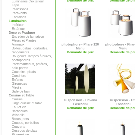
Demande de prix
Demande de pri
Luminaires d'extérieur
Tapis
Paillassons
Paravents
Fontaines
Luminaires
Intérieur
Extérieur
Déco et Pratique
Entretien de la maison
Fleurs et Plantes
Animaux
photophore - Phare 120
photophore - Phar
Boites, cabas, corbeilles,
Menu
Menu
rangements
Demande de prix
Demande de pri
Bougeoirs, lampes à huiles,
photophores
Portemanteaux, patères,
cale-portes
Coussins, plaids
Cendriers
Enfants
Girouettes
Miroirs
Salle de bain
Cuisine et Table
Cuisine
suspension - Havana
suspension - Ut
Linge cuisine et table
Foscarini
Foscarini
Eau et vin
Demande de prix
Demande de pri
Barbecues
Vaisselle
Boites, pots
Coupes, corbeilles
Couverts
Dessous de plats
Pique-nique