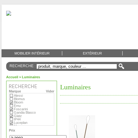
MOBILIER INTÉRIEUR
EXTÉRIEUR
RECHERCHE :
Accueil
> Luminaires
Luminaires
Marque
Vider
Alessi
Blomus
Bloom
Emu
Foscarini
Gandia Blasco
Glatz
IP44
Luceplan
Menu
Metalarte
Prix
O Luce
Roger Pradier