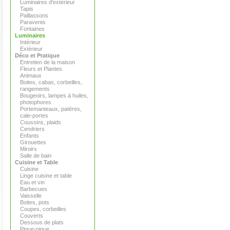
Luminaires d'extérieur
Tapis
Paillassons
Paravents
Fontaines
Luminaires
Intérieur
Extérieur
Déco et Pratique
Entretien de la maison
Fleurs et Plantes
Animaux
Boites, cabas, corbeilles,
rangements
Bougeoirs, lampes à huiles,
photophores
Portemanteaux, patères,
cale-portes
Coussins, plaids
Cendriers
Enfants
Girouettes
Miroirs
Salle de bain
Cuisine et Table
Cuisine
Linge cuisine et table
Eau et vin
Barbecues
Vaisselle
Boites, pots
Coupes, corbeilles
Couverts
Dessous de plats
Pique-nique