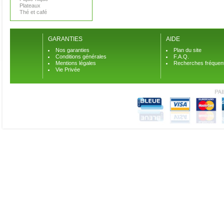
Plateaux
Thé et café
GARANTIES
AIDE
Nos garanties
Plan du site
Conditions générales
F.A.Q.
Mentions légales
Recherches fréquen
Vie Privée