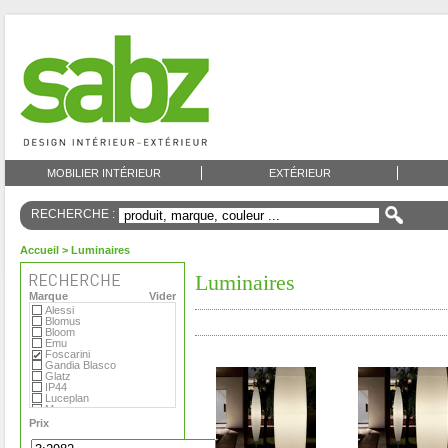
MOBILIER INTÉRIEUR
EXTÉRIEUR
RECHERCHE :
Accueil
> Luminaires
Luminaires
Marque
Vider
Alessi
Blomus
Bloom
Emu
Foscarini
Gandia Blasco
Glatz
IP44
Luceplan
Menu
Metalarte
Prix
O Luce
Roger Pradier