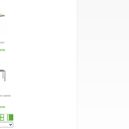
con
rix
re verre
rix