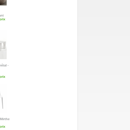
ant
rix
métal -
rix
 Mirthe
rix