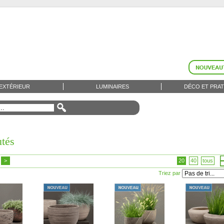
EXTÉRIEUR
LUMINAIRES
DÉCO ET PRAT
tés
>
20
40
tous
Triez par