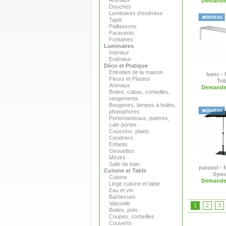
Animaux
Demande 
Douches
Luminaires d'extérieur
Tapis
Paillassons
Paravents
Fontaines
Luminaires
Intérieur
Extérieur
Déco et Pratique
Entretien de la maison
banc - 
Fleurs et Plantes
Tri
Animaux
Demande 
Boites, cabas, corbeilles,
rangements
Bougeoirs, lampes à huiles,
photophores
Portemanteaux, patères,
cale-portes
Coussins, plaids
Cendriers
Enfants
Girouettes
Miroirs
Salle de bain
parasol - M
Cuisine et Table
Syw
Cuisine
Demande 
Linge cuisine et table
Eau et vin
Barbecues
Vaisselle
1
2
3
Boites, pots
Coupes, corbeilles
Couverts