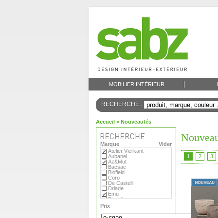
MOBILIER INTÉRIEUR
RECHERCHE :
Accueil
> Nouveautés
Nouveau
Marque
Vider
Atelier Vierkant
Aubanel
1
2
3
Az&Mut
Bacsac
Blofield
Coro
De Castelli
Driade
Emu
Eternit
Eva Solo
Prix
Extremis
Fermob