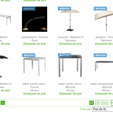
de prix
Demande de prix
Mirthe
lampadaire - Floora
parasol - Mariline 8
parasol - Co
bu
Emu
Sywawa
Sywawa
de prix
Demande de prix
Demande de prix
Demande de p
ariline 4
table carrée verre -
table carrée verre -
table rectangulai
awa
Forum
Mystral
- Mystral
de prix
Versus
Versus
Versus
Demande de prix
Demande de prix
Demande de p
>
20
40
tous
Triez par