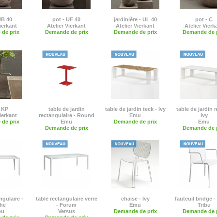
UB 40
pot - UF 40
jardinière - UL 40
pot - C
ierkant
Atelier Vierkant
Atelier Vierkant
Atelier Vierk
de prix
Demande de prix
Demande de prix
Demande de p
- KP
table de jardin
table de jardin teck - Ivy
table de jardin 
ierkant
rectangulaire - Round
Emu
Ivy
de prix
Emu
Demande de prix
Emu
Demande de prix
Demande de p
ngulaire -
table rectangulaire verre
chaise - Ivy
fauteuil bridge -
the
- Forum
Emu
Tribu
bu
Versus
Demande de prix
Demande de p