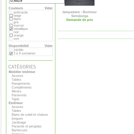
Flora
Gandia Blasco
Couleurs
Magis
Vider
Paola Lenti
lampadaire - Bonheur
anthracite
Roger Pradier
beige
Serralunga
Royal VKB
blanc
Demande de prix
Serralunga
gris
Sywawa
marron
Tribu
metallique
Versus
noir
Virages
orange
vert
Disponibilité
Vider
24/48h
3 à 9 semaines
Mobilier intérieur
Assises
Tables
Rangements
Compléments
Miroirs
Paravents
Tapis
Extérieur
Assises
Tables
Bains de soleil et chaises
longues
Jardinage
Parasols et pergolas
Barbecues