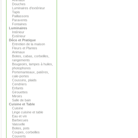
Animaux
Douches
Luminaires d'extérieur
Tapis
Paillassons
Paravents
Fontaines
Luminaires
Intérieur
Extérieur
Déco et Pratique
Entretien de la maison
Fleurs et Plantes
Animaux
Boites, cabas, corbeilles,
rangements
Bougeoirs, lampes à huiles,
photophores
Portemanteaux, patères,
cale-portes
Coussins, plaids
Cendriers
Enfants
Girouettes
Miroirs
Salle de bain
Cuisine et Table
Cuisine
Linge cuisine et table
Eau et vin
Barbecues
Vaisselle
Boites, pots
Coupes, corbeilles
Couverts