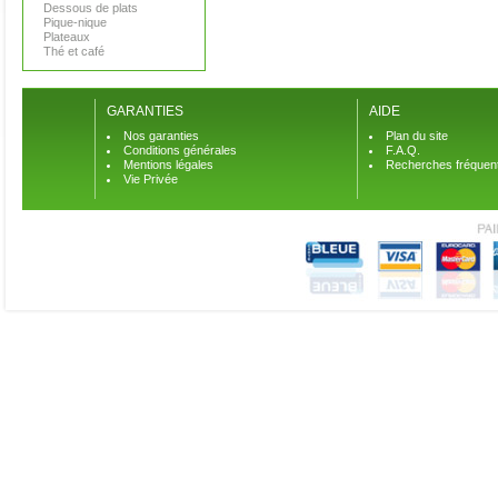
Dessous de plats
Pique-nique
Plateaux
Thé et café
GARANTIES
AIDE
Nos garanties
Plan du site
Conditions générales
F.A.Q.
Mentions légales
Recherches fréquen
Vie Privée