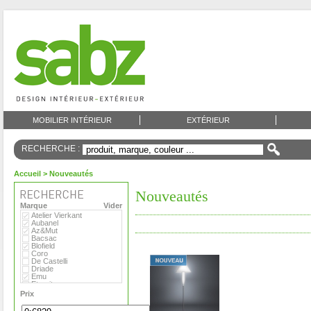
MOBILIER INTÉRIEUR
EXTÉRIEUR
RECHERCHE :
Accueil
> Nouveautés
Nouveautés
Marque
Vider
Atelier Vierkant
Aubanel
Az&Mut
Bacsac
Blofield
Coro
De Castelli
Driade
Emu
Eternit
Eva Solo
Prix
Extremis
Fermob