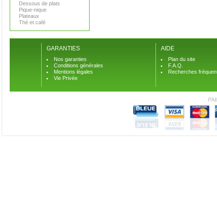
Dessous de plats
Pique-nique
Plateaux
Thé et café
GARANTIES
AIDE
Nos garanties
Plan du site
Conditions générales
F.A.Q.
Mentions légales
Recherches fréquen
Vie Privée