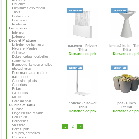
Animaux
Douches
Luminaires d'extérieur
Tapis
Paillassons
Paravents
Fontaines
Luminaires
Intérieur
Extérieur
Déco et Pratique
Entretien de la maison
paravent - Privacy
lampe à huile - To
Fleurs et Plantes
Tribu
Tribu
Animaux
Demande de prix
Demande de pri
Boites, cabas, corbeilles,
rangements
Bougeoirs, lampes à huiles,
photophores
Portemanteaux, patères,
cale-portes
Coussins, plaids
Cendriers
Enfants
Girouettes
Miroirs
Salle de bain
douche - Shower
pot - Ginko
Cuisine et Table
Tribu
Eternit
Cuisine
Demande de prix
Demande de pri
Linge cuisine et table
Eau et vin
Barbecues
Vaisselle
1
2
>
Boites, pots
Coupes, corbeilles
Couverts