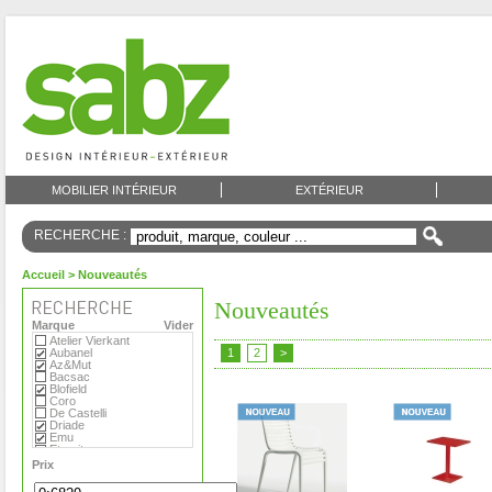
MOBILIER INTÉRIEUR
EXTÉRIEUR
RECHERCHE :
Accueil
> Nouveautés
Nouveautés
Marque
Vider
Atelier Vierkant
Aubanel
1
2
>
Az&Mut
Bacsac
Blofield
Coro
De Castelli
Driade
Emu
Eternit
Eva Solo
Prix
Extremis
Fermob