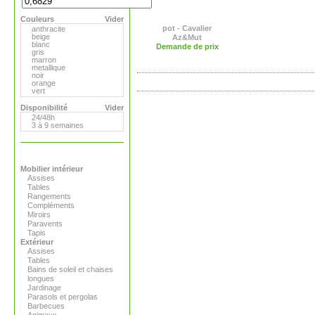
Flora
Gandia Blasco
Couleurs
Magis
Vider
Paola Lenti
pot - Cavalier
anthracite
Roger Pradier
beige
Az&Mut
Royal VKB
blanc
Demande de prix
Serralunga
gris
Sywawa
marron
Tribu
metallique
Versus
noir
Virages
orange
vert
Disponibilité
Vider
24/48h
3 à 9 semaines
Mobilier intérieur
Assises
Tables
Rangements
Compléments
Miroirs
Paravents
Tapis
Extérieur
Assises
Tables
Bains de soleil et chaises
longues
Jardinage
Parasols et pergolas
Barbecues