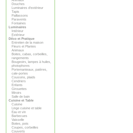
Animaux
Douches
Luminaires d'extérieur
Tapis
Paillassons
Paravents
Fontaines
Luminaires
Intérieur
Extérieur
Déco et Pratique
Entretien de la maison
Fleurs et Plantes
Animaux
Boites, cabas, corbeilles,
rangements
Bougeoirs, lampes à huiles,
photophores
Portemanteaux, patères,
cale-portes
Coussins, plaids
Cendriers
Enfants
Girouettes
Miroirs
Salle de bain
Cuisine et Table
Cuisine
Linge cuisine et table
Eau et vin
Barbecues
Vaisselle
Boites, pots
Coupes, corbeilles
Couverts