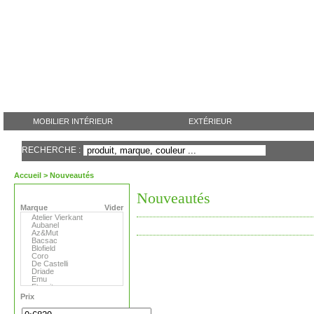
MOBILIER INTÉRIEUR
EXTÉRIEUR
RECHERCHE :
Accueil
> Nouveautés
Nouveautés
Marque
Vider
Atelier Vierkant
Aubanel
Az&Mut
Bacsac
Blofield
Coro
De Castelli
Driade
Emu
Eternit
Eva Solo
Prix
Extremis
Fermob