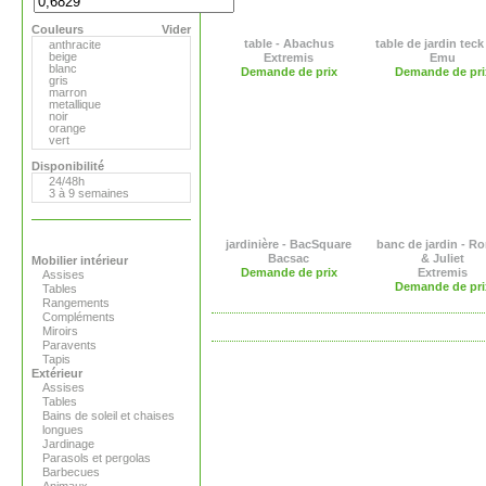
Flora
Gandia Blasco
Couleurs
Magis
Vider
Paola Lenti
table - Abachus
table de jardin teck 
anthracite
Roger Pradier
beige
Extremis
Emu
Royal VKB
blanc
Demande de prix
Demande de pri
Serralunga
gris
Sywawa
marron
Tribu
metallique
Versus
noir
Virages
orange
vert
Disponibilité
24/48h
3 à 9 semaines
jardinière - BacSquare
banc de jardin - R
Bacsac
& Juliet
Mobilier intérieur
Demande de prix
Extremis
Assises
Demande de pri
Tables
Rangements
Compléments
Miroirs
Paravents
Tapis
Extérieur
Assises
Tables
Bains de soleil et chaises
longues
Jardinage
Parasols et pergolas
Barbecues