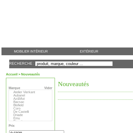
MOBILIER INTÉRIEUR
EXTÉRIEUR
RECHERCHE :
Accueil
> Nouveautés
Nouveautés
Marque
Vider
Atelier Vierkant
Aubanel
Az&Mut
Bacsac
Blofield
Coro
De Castelli
Driade
Emu
Eternit
Eva Solo
Prix
Extremis
Fermob