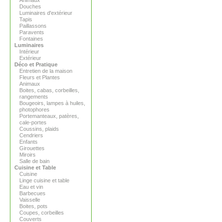
Animaux
Douches
Luminaires d'extérieur
Tapis
Paillassons
Paravents
Fontaines
Luminaires
Intérieur
Extérieur
Déco et Pratique
Entretien de la maison
Fleurs et Plantes
Animaux
Boites, cabas, corbeilles,
rangements
Bougeoirs, lampes à huiles,
photophores
Portemanteaux, patères,
cale-portes
Coussins, plaids
Cendriers
Enfants
Girouettes
Miroirs
Salle de bain
Cuisine et Table
Cuisine
Linge cuisine et table
Eau et vin
Barbecues
Vaisselle
Boites, pots
Coupes, corbeilles
Couverts