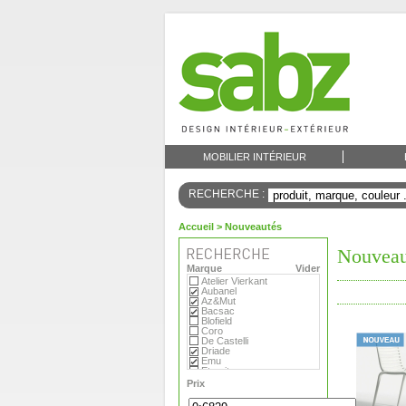
MOBILIER INTÉRIEUR
RECHERCHE :
Accueil
> Nouveautés
Nouveau
Marque
Vider
Atelier Vierkant
Aubanel
Az&Mut
Bacsac
Blofield
Coro
De Castelli
Driade
Emu
Eternit
Eva Solo
Prix
Extremis
Fermob