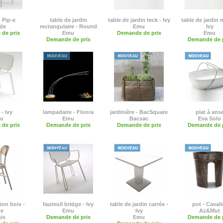
- Pip-e
table de jardin
table de jardin teck - Ivy
table de jardin 
ade
rectangulaire - Round
Emu
Ivy
de prix
Emu
Demande de prix
Emu
Demande de prix
Demande de p
- Ivy
lampadaire - Floora
jardinière - BacSquare
plat à ans
u
Emu
Bacsac
Eva Solo
de prix
Demande de prix
Demande de prix
Demande de p
ion bois -
fauteuil bridge - Ivy
table de jardin carrée -
pot - Cavali
pe
Emu
Ivy
Az&Mut
is
Demande de prix
Emu
Demande de p