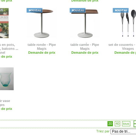
de prix
Demande de prix
s en pots,
table ronde - Pipe
table carrée - Pipe
set de couverts -
 balcons ...
Magis
Magis
Virages
nel
Demande de prix
Demande de prix
Demande de p
de prix
ir vase
ges
de prix
20
40
tous
Triez par