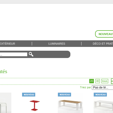
EXTÉRIEUR
LUMINAIRES
DÉCO ET PRAT
tés
20
40
tous
Triez par