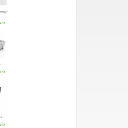
métal -
rix
e
rix
er
rix