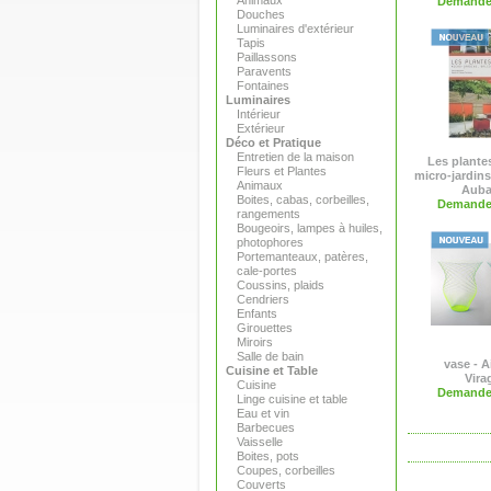
Animaux
Demande 
Douches
Luminaires d'extérieur
Tapis
Paillassons
Paravents
Fontaines
Luminaires
Intérieur
Extérieur
Déco et Pratique
Entretien de la maison
Les plante
Fleurs et Plantes
micro-jardins,
Animaux
Auba
Boites, cabas, corbeilles,
Demande 
rangements
Bougeoirs, lampes à huiles,
photophores
Portemanteaux, patères,
cale-portes
Coussins, plaids
Cendriers
Enfants
Girouettes
Miroirs
Salle de bain
vase - A
Cuisine et Table
Vira
Cuisine
Demande 
Linge cuisine et table
Eau et vin
Barbecues
Vaisselle
Boites, pots
Coupes, corbeilles
Couverts