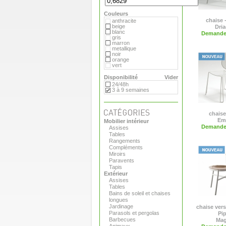
Flora
Gandia Blasco
Couleurs
Magis
Paola Lenti
chaise 
anthracite
Roger Pradier
beige
Dri
Royal VKB
blanc
Demande 
Serralunga
gris
Sywawa
marron
Tribu
metallique
Versus
noir
Virages
orange
vert
Disponibilité
Vider
24/48h
3 à 9 semaines
chaise 
Em
Mobilier intérieur
Demande 
Assises
Tables
Rangements
Compléments
Miroirs
Paravents
Tapis
Extérieur
Assises
Tables
Bains de soleil et chaises
longues
Jardinage
chaise vers
Parasols et pergolas
Pi
Barbecues
Mag