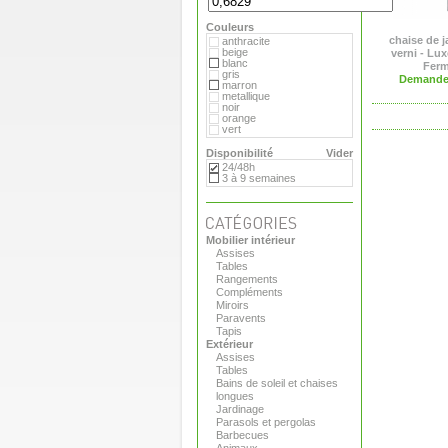
Flora
Gandia Blasco
Couleurs
Magis
Paola Lenti
chaise de j
anthracite
Roger Pradier
beige
verni - L
Royal VKB
blanc
Fer
Serralunga
gris
Demande 
Sywawa
marron
Tribu
metallique
Versus
noir
Virages
orange
vert
Disponibilité
Vider
24/48h
3 à 9 semaines
Mobilier intérieur
Assises
Tables
Rangements
Compléments
Miroirs
Paravents
Tapis
Extérieur
Assises
Tables
Bains de soleil et chaises
longues
Jardinage
Parasols et pergolas
Barbecues