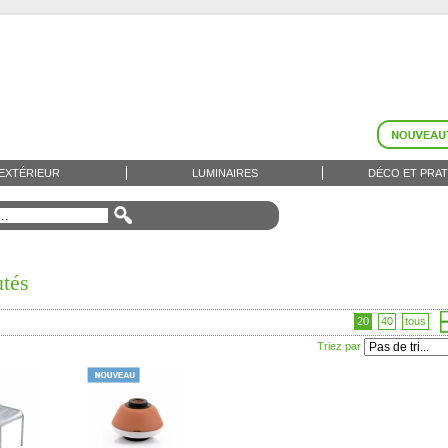
EXTÉRIEUR
LUMINAIRES
DÉCO ET PRAT
tés
20
40
tous
Triez par