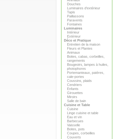
Animaux
Douches
Luminaires d'extérieur
Tapis
Paillassons
Paravents
Fontaines
Luminaires
Intérieur
Extérieur
Déco et Pratique
Entretien de la maison
Fleurs et Plantes
Animaux
Boites, cabas, corbeilles,
rangements
Bougeoirs, lampes à huiles,
photophores
Portemanteaux, patères,
cale-portes
Coussins, plaids
Cendriers
Enfants
Girouettes
Miroirs
Salle de bain
Cuisine et Table
Cuisine
Linge cuisine et table
Eau et vin
Barbecues
Vaisselle
Boites, pots
Coupes, corbeilles
Couverts