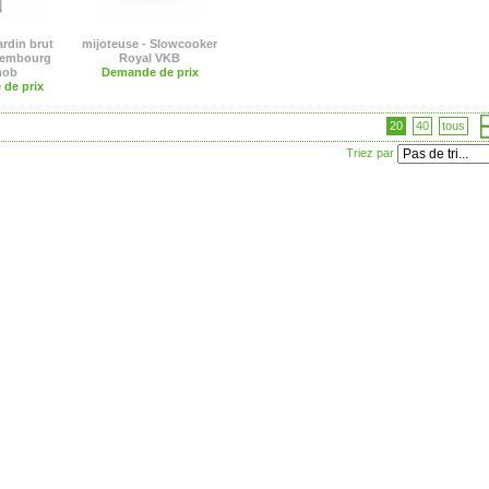
ardin brut
mijoteuse - Slowcooker
uxembourg
Royal VKB
mob
Demande de prix
de prix
20
40
tous
Triez par