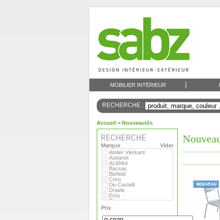
MOBILIER INTÉRIEUR
RECHERCHE :
Accueil
> Nouveautés
Nouveau
Marque
Vider
Atelier Vierkant
Aubanel
Az&Mut
Bacsac
Blofield
Coro
De Castelli
Driade
Emu
Eternit
Eva Solo
Prix
Extremis
Fermob