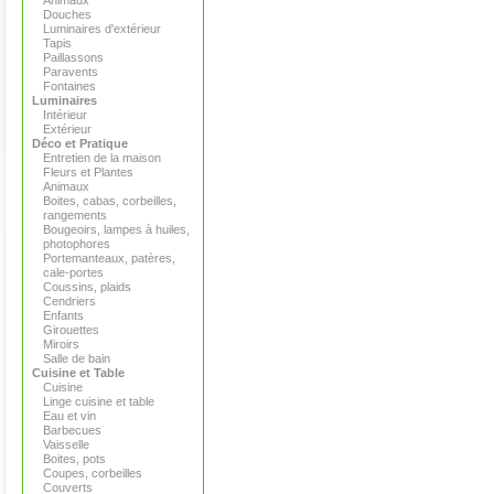
Animaux
Douches
Luminaires d'extérieur
Tapis
Paillassons
Paravents
Fontaines
Luminaires
Intérieur
Extérieur
Déco et Pratique
Entretien de la maison
Fleurs et Plantes
Animaux
Boites, cabas, corbeilles,
rangements
Bougeoirs, lampes à huiles,
photophores
Portemanteaux, patères,
cale-portes
Coussins, plaids
Cendriers
Enfants
Girouettes
Miroirs
Salle de bain
Cuisine et Table
Cuisine
Linge cuisine et table
Eau et vin
Barbecues
Vaisselle
Boites, pots
Coupes, corbeilles
Couverts