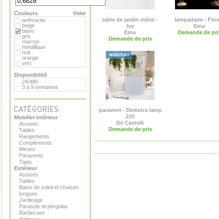
Flora
Gandia Blasco
Couleurs
Magis
Vider
Paola Lenti
table de jardin métal -
lampadaire - Flo
anthracite
Roger Pradier
beige
Ivy
Emu
Royal VKB
blanc
Emu
Demande de pri
Serralunga
gris
Demande de prix
Sywawa
marron
Tribu
metallique
Versus
noir
Virages
orange
vert
Disponibilité
24/48h
3 à 9 semaines
paravent - Demetra lamp
210
Mobilier intérieur
De Castelli
Assises
Demande de prix
Tables
Rangements
Compléments
Miroirs
Paravents
Tapis
Extérieur
Assises
Tables
Bains de soleil et chaises
longues
Jardinage
Parasols et pergolas
Barbecues