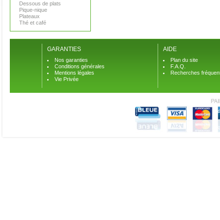
Dessous de plats
Pique-nique
Plateaux
Thé et café
GARANTIES
AIDE
Nos garanties
Plan du site
Conditions générales
F.A.Q.
Mentions légales
Recherches fréquen
Vie Privée