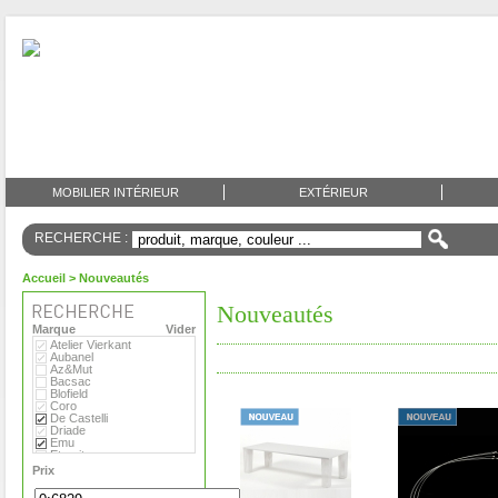
MOBILIER INTÉRIEUR
EXTÉRIEUR
RECHERCHE :
Accueil
> Nouveautés
Nouveautés
Marque
Vider
Atelier Vierkant
Aubanel
Az&Mut
Bacsac
Blofield
Coro
De Castelli
Driade
Emu
Eternit
Eva Solo
Prix
Extremis
Fermob