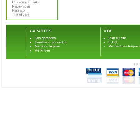
Dessous de plats
Pique-nique
Plateaux
Thé et café
GARANTIES
AIDE
Nos garanties
Plan du site
Conditions générales
F.A.Q.
Mentions légales
Recherches fréquen
Vie Privée