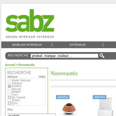
MOBILIER INTÉRIEUR
EXTÉRIEUR
RECHERCHE :
Accueil
> Nouveautés
Nouveautés
Marque
Vider
Atelier Vierkant
Aubanel
Az&Mut
Bacsac
Blofield
Coro
De Castelli
Driade
Emu
Eternit
Eva Solo
Prix
Extremis
Fermob