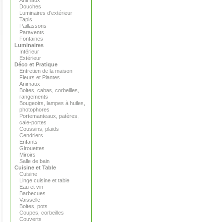
Animaux
Douches
Luminaires d'extérieur
Tapis
Paillassons
Paravents
Fontaines
Luminaires
Intérieur
Extérieur
Déco et Pratique
Entretien de la maison
Fleurs et Plantes
Animaux
Boites, cabas, corbeilles,
rangements
Bougeoirs, lampes à huiles,
photophores
Portemanteaux, patères,
cale-portes
Coussins, plaids
Cendriers
Enfants
Girouettes
Miroirs
Salle de bain
Cuisine et Table
Cuisine
Linge cuisine et table
Eau et vin
Barbecues
Vaisselle
Boites, pots
Coupes, corbeilles
Couverts