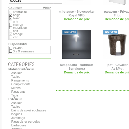
Flora
Gandia Blasco
Couleurs
Magis
Vider
Paola Lenti
mijoteuse - Slowcooker
paravent - Priva
anthracite
Roger Pradier
beige
Royal VKB
Tribu
Royal VKB
blanc
Demande de prix
Demande de pri
Serralunga
gris
Sywawa
marron
Tribu
metallique
Versus
noir
Virages
orange
vert
Disponibilité
24/48h
3 à 9 semaines
lampadaire - Bonheur
pot - Cavalier
Serralunga
Az&Mut
Mobilier intérieur
Demande de prix
Demande de pri
Assises
Tables
Rangements
Compléments
Miroirs
Paravents
Tapis
Extérieur
Assises
Tables
Bains de soleil et chaises
longues
Jardinage
Parasols et pergolas
Barbecues