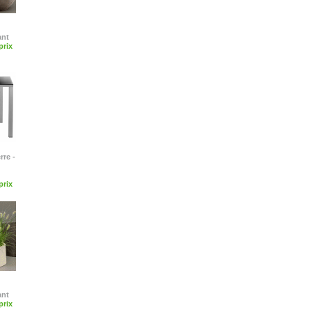
ant
rix
rre -
rix
ant
rix