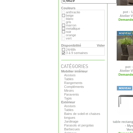
Flora
Gandia Blasco
Couleurs
Magis
Paola Lenti
pot - 
anthracite
Roger Pradier
beige
Atelier V
Royal VKB
blanc
Demande 
Serralunga
gris
Sywawa
marron
Tribu
metallique
Versus
noir
Virages
orange
vert
Disponibilité
Vider
24/48h
3 à 9 semaines
pot 
Atelier V
Mobilier intérieur
Demande 
Assises
Tables
Rangements
Compléments
Miroirs
Paravents
Tapis
Extérieur
Assises
Tables
Bains de soleil et chaises
longues
Jardinage
table rectang
Parasols et pergolas
- Mys
Barbecues
Ver