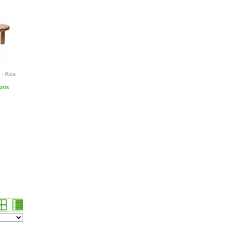
 - Kos
rix