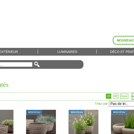
EXTÉRIEUR
LUMINAIRES
DÉCO ET PRAT
tés
20
40
tous
Triez par