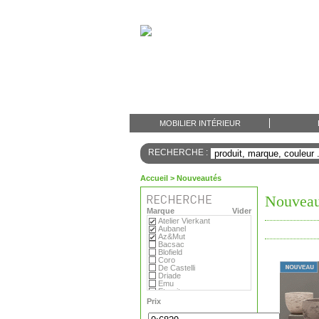
MOBILIER INTÉRIEUR
RECHERCHE :
Accueil
> Nouveautés
Nouveau
Marque
Vider
Atelier Vierkant
Aubanel
Az&Mut
Bacsac
Blofield
Coro
De Castelli
Driade
Emu
Eternit
Eva Solo
Prix
Extremis
Fermob