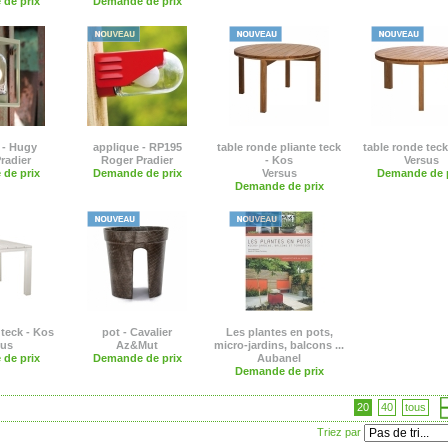
de prix
Demande de prix
 - Hugy
applique - RP195
table ronde pliante teck
table ronde teck
radier
Roger Pradier
- Kos
Versus
de prix
Demande de prix
Versus
Demande de p
Demande de prix
 teck - Kos
pot - Cavalier
Les plantes en pots,
sus
Az&Mut
micro-jardins, balcons ...
de prix
Demande de prix
Aubanel
Demande de prix
20
40
tous
Triez par