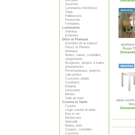
Animaux
Demande 
Douches
Luminaires d'extérieur
Tapis
Paillassons
Paravents
Fontaines
Luminaires
Intérieur
Extérieur
Déco et Pratique
Entretien de la maison
applique
Fleurs et Plantes
Roger P
Animaux
Demande 
Boites, cabas, corbeilles,
rangements
Bougeoirs, lampes à huiles,
photophores
Portemanteaux, patères,
cale-portes
Coussins, plaids
Cendriers
Enfants
Girouettes
Miroirs
Salle de bain
table carrée
Cuisine et Table
Ver
Cuisine
Demande 
Linge cuisine et table
Eau et vin
Barbecues
Vaisselle
Boites, pots
Coupes, corbeilles
Couverts