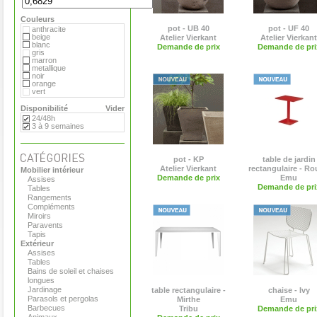
Flora
Gandia Blasco
Couleurs
Magis
Paola Lenti
pot - UB 40
pot - UF 40
anthracite
Roger Pradier
beige
Atelier Vierkant
Atelier Vierkant
Royal VKB
blanc
Demande de prix
Demande de pri
Serralunga
gris
Sywawa
marron
Tribu
metallique
Versus
noir
Virages
orange
vert
Disponibilité
Vider
24/48h
3 à 9 semaines
pot - KP
table de jardin
Atelier Vierkant
rectangulaire - R
Mobilier intérieur
Demande de prix
Emu
Assises
Demande de pri
Tables
Rangements
Compléments
Miroirs
Paravents
Tapis
Extérieur
Assises
Tables
Bains de soleil et chaises
longues
Jardinage
table rectangulaire -
chaise - Ivy
Parasols et pergolas
Mirthe
Emu
Barbecues
Tribu
Demande de pri