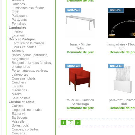
Animaux
Demande de prix
Douches
Luminaires d'extérieur
Tapis
Paillassons
Paravents
Fontaines
Luminaires
Intérieur
Extérieur
Déco et Pratique
Entretien de la maison
banc - Mirthe
lampadaire - Flo
Fleurs et Plantes
Tribu
Emu
Animaux
Demande de prix
Demande de pri
Boites, cabas, corbeilles,
rangements
Bougeoirs, lampes à huiles,
photophores
Portemanteaux, patères,
cale-portes
Coussins, plaids
Cendriers
Enfants
Girouettes
Miroirs
Salle de bain
fauteuil - Kubrick
paravent - Priva
Cuisine et Table
Serralunga
Tribu
Cuisine
Demande de prix
Demande de pri
Linge cuisine et table
Eau et vin
Barbecues
Vaisselle
1
2
>
Boites, pots
Coupes, corbeilles
Couverts