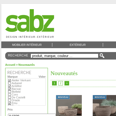
MOBILIER INTÉRIEUR
EXTÉRIEUR
RECHERCHE :
Accueil
> Nouveautés
Nouveautés
Marque
Vider
Atelier Vierkant
Aubanel
1
2
>
Az&Mut
Bacsac
Blofield
Coro
De Castelli
Driade
Emu
Eternit
Eva Solo
Prix
Extremis
Fermob