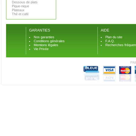
Dessous de plats
Pique-nique
Plateaux
Thé et café
GARANTIES
AIDE
Nos garanties
Plan du site
Conditions générales
F.A.Q.
Mentions légales
Recherches fréquen
Vie Privée