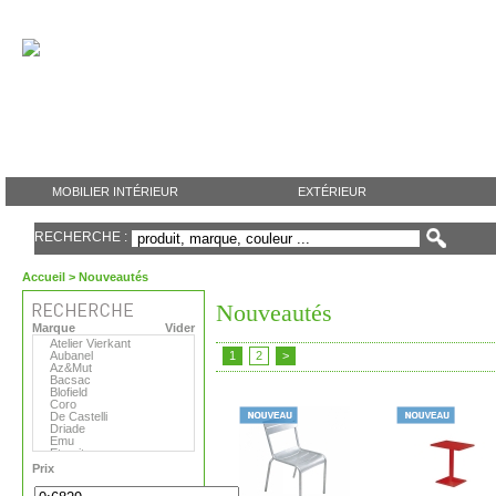
MOBILIER INTÉRIEUR
EXTÉRIEUR
RECHERCHE :
Accueil
> Nouveautés
Nouveautés
Marque
Vider
Atelier Vierkant
Aubanel
1
2
>
Az&Mut
Bacsac
Blofield
Coro
De Castelli
Driade
Emu
Eternit
Eva Solo
Prix
Extremis
Fermob