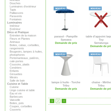
Animaux
Douches
Luminaires d'extérieur
Tapis
Paillassons
Paravents
Fontaines
Luminaires
Intérieur
Extérieur
Déco et Pratique
Entretien de la maison
parasol - Pampille
table d'appoint laq
Fleurs et Plantes
Sywawa
Toy
Animaux
Demande de prix
Serralunga
Boites, cabas, corbeilles,
Demande de pri
rangements
Bougeoirs, lampes à huiles,
photophores
Portemanteaux, patères,
cale-portes
Coussins, plaids
Cendriers
Enfants
Girouettes
Miroirs
Salle de bain
lampe à huile - Torche
chaise - Mirthe
Cuisine et Table
Tribu
Tribu
Cuisine
Demande de prix
Demande de pri
Linge cuisine et table
Eau et vin
Barbecues
Vaisselle
1
2
>
Boites, pots
Coupes, corbeilles
Couverts