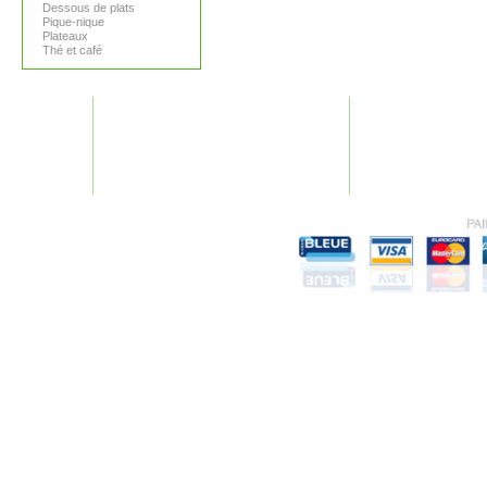
Dessous de plats
Pique-nique
Plateaux
Thé et café
GARANTIES
AIDE
Nos garanties
Plan du site
Conditions générales
F.A.Q.
Mentions légales
Recherches fréquen
Vie Privée