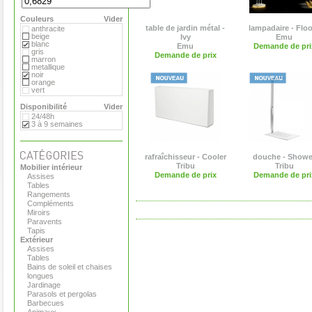
Flora
Gandia Blasco
Couleurs
Magis
Vider
Paola Lenti
table de jardin métal -
lampadaire - Flo
anthracite
Roger Pradier
beige
Ivy
Emu
Royal VKB
blanc
Emu
Demande de pri
Serralunga
gris
Demande de prix
Sywawa
marron
Tribu
metallique
Versus
noir
Virages
orange
vert
Disponibilité
Vider
24/48h
3 à 9 semaines
rafraîchisseur - Cooler
douche - Showe
Tribu
Tribu
Mobilier intérieur
Demande de prix
Demande de pri
Assises
Tables
Rangements
Compléments
Miroirs
Paravents
Tapis
Extérieur
Assises
Tables
Bains de soleil et chaises
longues
Jardinage
Parasols et pergolas
Barbecues