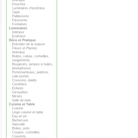
Animaux
Douches
Luminaires d'extérieur
Tapis
Paillassons
Paravents
Fontaines
Luminaires
Intérieur
Extérieur
Déco et Pratique
Entretien de la maison
Fleurs et Plantes
Animaux
Boites, cabas, corbeilles,
rangements
Bougeoirs, lampes à huiles,
photophores
Portemanteaux, patères,
cale-portes
Coussins, plaids
Cendriers
Enfants
Girouettes
Miroirs
Salle de bain
Cuisine et Table
Cuisine
Linge cuisine et table
Eau et vin
Barbecues
Vaisselle
Boites, pots
Coupes, corbeilles
Couverts