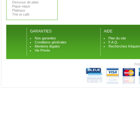
Dessous de plats
Pique-nique
Plateaux
Thé et café
GARANTIES
AIDE
Nos garanties
Plan du site
Conditions générales
F.A.Q.
Mentions légales
Recherches fréquen
Vie Privée