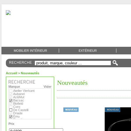
MOBILIER INTÉRIEUR
EXTÉRIEUR
RECHERCHE :
Accueil
> Nouveautés
Nouveautés
Marque
Vider
Atelier Vierkant
Aubanel
Az&Mut
Bacsac
Blofield
Coro
De Castelli
Driade
Emu
Eternit
Eva Solo
Prix
Extremis
Fermob