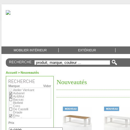
MOBILIER INTÉRIEUR
EXTÉRIEUR
RECHERCHE :
Accueil
> Nouveautés
Nouveautés
Marque
Vider
Atelier Vierkant
Aubanel
Az&Mut
Bacsac
Blofield
Coro
De Castelli
Driade
Emu
Eternit
Eva Solo
Prix
Extremis
Fermob