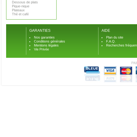
Dessous de plats
Pique-nique
Plateaux
Thé et café
GARANTIES
AIDE
Nos garanties
Plan du site
Conditions générales
F.A.Q.
Mentions légales
Recherches fréquen
Vie Privée