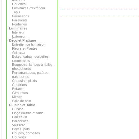
Animaux
Douches
Luminaires d'extérieur
Tapis
Paillassons
Paravents
Fontaines
Luminaires
Intérieur
Extérieur
Déco et Pratique
Entretien de la maison
Fleurs et Plantes
Animaux
Boites, cabas, corbeilles,
rangements
Bougeoirs, lampes à huiles,
photophores
Portemanteaux, patères,
cale-portes
Coussins, plaids
Cendriers
Enfants
Girouettes
Miroirs
Salle de bain
Cuisine et Table
Cuisine
Linge cuisine et table
Eau et vin
Barbecues
Vaisselle
Boites, pots
Coupes, corbeilles
Couverts