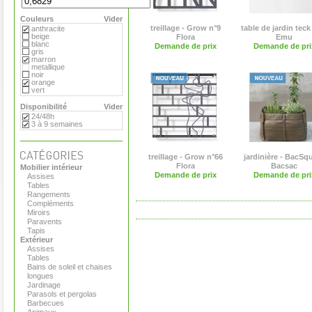
Flora
Gandia Blasco
Couleurs
Magis
Vider
Paola Lenti
treillage - Grow n°9
table de jardin teck 
anthracite
Roger Pradier
beige
Flora
Emu
Royal VKB
blanc
Demande de prix
Demande de pri
Serralunga
gris
Sywawa
marron
Tribu
metallique
Versus
noir
Virages
orange
vert
Disponibilité
Vider
24/48h
3 à 9 semaines
treillage - Grow n°66
jardinière - BacSq
Flora
Bacsac
Mobilier intérieur
Demande de prix
Demande de pri
Assises
Tables
Rangements
Compléments
Miroirs
Paravents
Tapis
Extérieur
Assises
Tables
Bains de soleil et chaises
longues
Jardinage
Parasols et pergolas
Barbecues