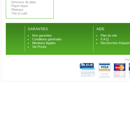
Dessous de plats
Pique-nique
Plateaux
Thé et café
GARANTIES
AIDE
Nos garanties
Plan du site
Conditions générales
F.A.Q.
Mentions légales
Recherches fréquen
Vie Privée