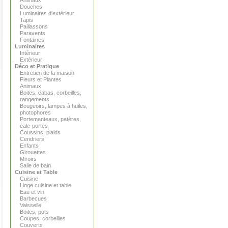
Animaux
Douches
Luminaires d'extérieur
Tapis
Paillassons
Paravents
Fontaines
Luminaires
Intérieur
Extérieur
Déco et Pratique
Entretien de la maison
Fleurs et Plantes
Animaux
Boites, cabas, corbeilles,
rangements
Bougeoirs, lampes à huiles,
photophores
Portemanteaux, patères,
cale-portes
Coussins, plaids
Cendriers
Enfants
Girouettes
Miroirs
Salle de bain
Cuisine et Table
Cuisine
Linge cuisine et table
Eau et vin
Barbecues
Vaisselle
Boites, pots
Coupes, corbeilles
Couverts