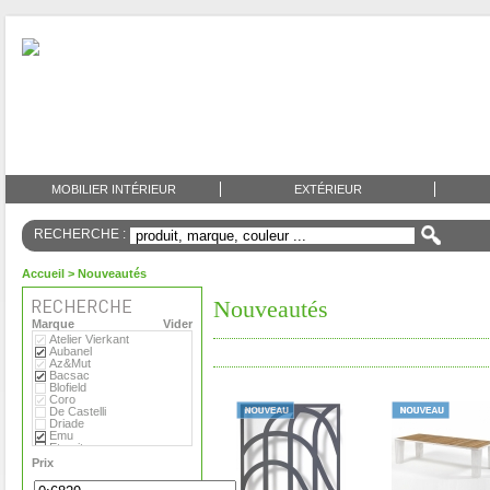
MOBILIER INTÉRIEUR
EXTÉRIEUR
RECHERCHE :
Accueil
> Nouveautés
Nouveautés
Marque
Vider
Atelier Vierkant
Aubanel
Az&Mut
Bacsac
Blofield
Coro
De Castelli
Driade
Emu
Eternit
Eva Solo
Prix
Extremis
Fermob