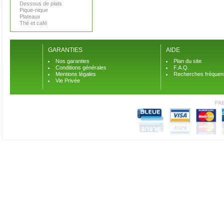
Dessous de plats
Pique-nique
Plateaux
Thé et café
GARANTIES
AIDE
Nos garanties
Plan du site
Conditions générales
F.A.Q.
Mentions légales
Recherches fréquen
Vie Privée