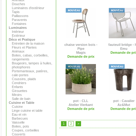
Animaux
Douches
Luminaires d'extérieur
Tapis
Paillassons
Paravents
Fontaines
Luminaires
Intérieur
Extérieur
Déco et Pratique
Entretien de la maison
chaise version bois -
fauteuil bridge - 
Fleurs et Plantes
Pipe
Emu
Animaux
Magis
Demande de pri
Boites, cabas, corbeilles,
Demande de prix
rangements
Bougeoirs, lampes à huiles,
photophores
Portemanteaux, patères,
cale-portes
Coussins, plaids
Cendriers
Enfants
Girouettes
Miroirs
Salle de bain
pot - CLL
pot - Cavalier
Cuisine et Table
Atelier Vierkant
Az&Mut
Cuisine
Demande de prix
Demande de pri
Linge cuisine et table
Eau et vin
Barbecues
Vaisselle
1
2
>
Boites, pots
Coupes, corbeilles
Couverts