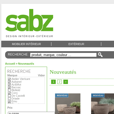
MOBILIER INTÉRIEUR
EXTÉRIEUR
RECHERCHE :
Accueil
> Nouveautés
Nouveautés
Marque
Vider
Atelier Vierkant
Aubanel
1
2
>
Az&Mut
Bacsac
Blofield
Coro
De Castelli
Driade
Emu
Eternit
Eva Solo
Prix
Extremis
Fermob