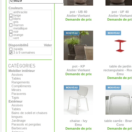
Flora
Gandia Blasco
Couleurs
Magis
Paola Lenti
pot - UB 40
pot - UF 40
anthracite
Roger Pradier
beige
Atelier Vierkant
Atelier Vierkant
Royal VKB
blanc
Demande de prix
Demande de pri
Serralunga
gris
Sywawa
marron
Tribu
metallique
Versus
noir
Virages
orange
vert
Disponibilité
Vider
24/48h
3 à 9 semaines
pot - KP
table de jardin
Atelier Vierkant
rectangulaire - R
Mobilier intérieur
Demande de prix
Emu
Assises
Demande de pri
Tables
Rangements
Compléments
Miroirs
Paravents
Tapis
Extérieur
Assises
Tables
Bains de soleil et chaises
longues
Jardinage
chaise - Ivy
table carrée - Bra
Parasols et pergolas
Emu
Coro
Barbecues
Demande de prix
Demande de pri