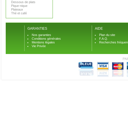
Dessous de plats
Pique-nique
Plateaux
Thé et café
GARANTIES
AIDE
Nos garanties
Plan du site
Conditions générales
F.A.Q.
Mentions légales
Recherches fréquen
Vie Privée