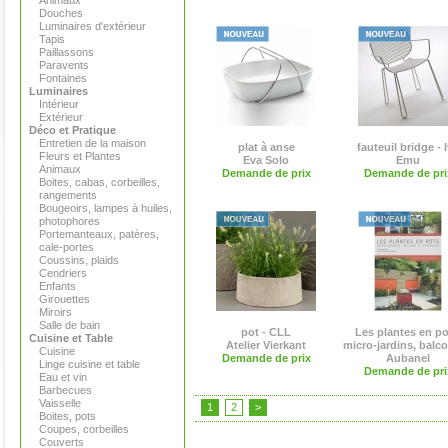
Animaux
Douches
Luminaires d'extérieur
Tapis
Paillassons
Paravents
Fontaines
Luminaires
Intérieur
Extérieur
Déco et Pratique
Entretien de la maison
plat à anse
fauteuil bridge - 
Fleurs et Plantes
Eva Solo
Emu
Animaux
Demande de prix
Demande de pri
Boites, cabas, corbeilles,
rangements
Bougeoirs, lampes à huiles,
photophores
Portemanteaux, patères,
cale-portes
Coussins, plaids
Cendriers
Enfants
Girouettes
Miroirs
Salle de bain
pot - CLL
Les plantes en po
Cuisine et Table
Atelier Vierkant
micro-jardins, balcon
Cuisine
Demande de prix
Aubanel
Linge cuisine et table
Demande de pri
Eau et vin
Barbecues
Vaisselle
1
2
>
Boites, pots
Coupes, corbeilles
Couverts