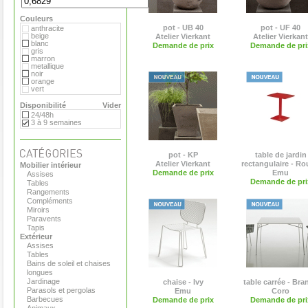
Flora
Gandia Blasco
Couleurs
Magis
Paola Lenti
pot - UB 40
pot - UF 40
anthracite
Roger Pradier
beige
Atelier Vierkant
Atelier Vierkant
Royal VKB
blanc
Demande de prix
Demande de pri
Serralunga
gris
Sywawa
marron
Tribu
metallique
Versus
noir
Virages
orange
vert
Disponibilité
Vider
24/48h
3 à 9 semaines
pot - KP
table de jardin
Atelier Vierkant
rectangulaire - R
Mobilier intérieur
Demande de prix
Emu
Assises
Demande de pri
Tables
Rangements
Compléments
Miroirs
Paravents
Tapis
Extérieur
Assises
Tables
Bains de soleil et chaises
longues
Jardinage
chaise - Ivy
table carrée - Bra
Parasols et pergolas
Emu
Coro
Barbecues
Demande de prix
Demande de pri