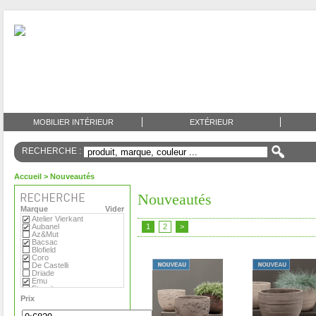
MOBILIER INTÉRIEUR
EXTÉRIEUR
RECHERCHE :
Accueil
> Nouveautés
Nouveautés
Marque
Vider
Atelier Vierkant
Aubanel
1
2
>
Az&Mut
Bacsac
Blofield
Coro
De Castelli
Driade
Emu
Eternit
Eva Solo
Prix
Extremis
Fermob