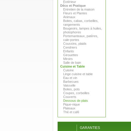
Extérieur
Déco et Pratique
Entretien de la maison
Fleurs et Plantes
Animaux
Boites, cabas, corbeilles,
rangements
Bougeoirs, lampes à huiles,
photophores
Portemanteaux, patères,
cale-portes
Coussins, plaids
Cendriers
Enfants
Girouettes
Miroirs
Salle de bain
Cuisine et Table
Cuisine
Linge cuisine et table
Eau et vin
Barbecues
Vaisselle
Boites, pots
Coupes, corbeilles
Couverts
Dessous de plats
Pique-nique
Plateaux
Thé et café
GARANTIES