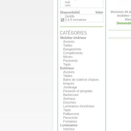
noir
vert
dessous de p
Disponibilité
Vider
mobiles 
24/48h
Ale
3 à 9 semaines
Demande 
Mobilier intérieur
Assises
Tables
Rangements
Compléments
Miroirs
Paravents
Tapis
Extérieur
Assises
Tables
Bains de soleil et chaises
longues
Jardinage
Parasols et pergolas
Barbecues
Animaux
Douches
Luminaires d'extérieur
Tapis
Paillassons
Paravents
Fontaines
Luminaires
Intérieur