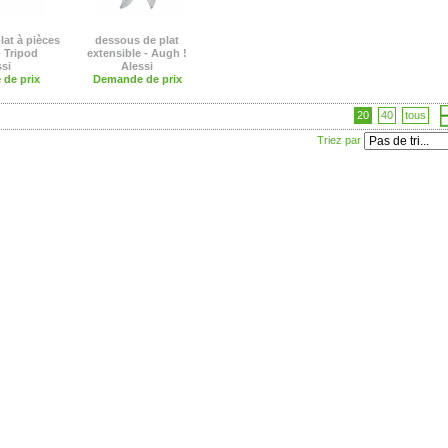
lat à pièces
dessous de plat
- Tripod
extensible - Augh !
ssi
Alessi
de prix
Demande de prix
20
40
tous
Triez par