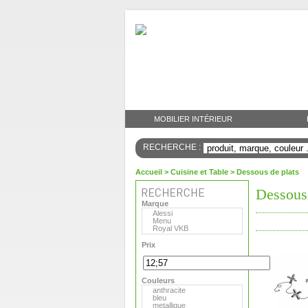
MOBILIER INTÉRIEUR
RECHERCHE :
Accueil
>
Cuisine et Table
> Dessous de plats
Dessous 
Marque
Alessi
Menu
Royal VKB
Prix
Couleurs
anthracite
bleu
metallique