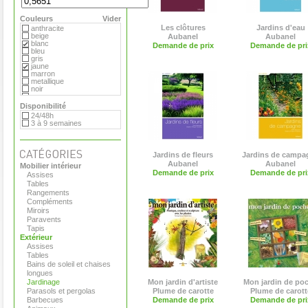
Extremis
Flora
Couleurs
Gandia Blasco
Vider
Matière Grise
Les clôtures
Jardins d'eau
anthracite
Plume de carotte
beige
Aubanel
Aubanel
Royal VKB
blanc
Demande de prix
Demande de pri
Serralunga
bleu
Teracrea
gris
Tradewinds
jaune
Viteo
marron
metallique
noir
rouge
vert
Disponibilité
violet
24/48h
3 à 9 semaines
Jardins de fleurs
Jardins de campa
Aubanel
Aubanel
Mobilier intérieur
Demande de prix
Demande de pri
Assises
Tables
Rangements
Compléments
Miroirs
Paravents
Tapis
Extérieur
Assises
Tables
Bains de soleil et chaises
longues
Jardinage
Mon jardin d'artiste
Mon jardin de po
Parasols et pergolas
Plume de carotte
Plume de carott
Barbecues
Demande de prix
Demande de pri