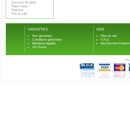
Dessous de plats
Pique-nique
Plateaux
Thé et café
GARANTIES
AIDE
Nos garanties
Plan du site
Conditions générales
F.A.Q.
Mentions légales
Recherches fréquen
Vie Privée