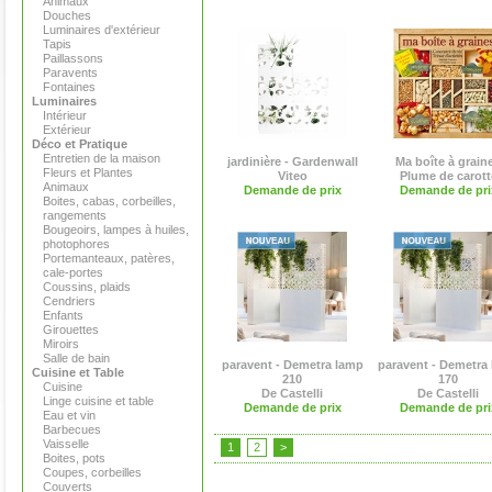
Animaux
Douches
Luminaires d'extérieur
Tapis
Paillassons
Paravents
Fontaines
Luminaires
Intérieur
Extérieur
Déco et Pratique
Entretien de la maison
jardinière - Gardenwall
Ma boîte à grain
Fleurs et Plantes
Viteo
Plume de carott
Animaux
Demande de prix
Demande de pri
Boites, cabas, corbeilles,
rangements
Bougeoirs, lampes à huiles,
photophores
Portemanteaux, patères,
cale-portes
Coussins, plaids
Cendriers
Enfants
Girouettes
Miroirs
Salle de bain
paravent - Demetra lamp
paravent - Demetra
Cuisine et Table
210
170
Cuisine
De Castelli
De Castelli
Linge cuisine et table
Demande de prix
Demande de pri
Eau et vin
Barbecues
Vaisselle
1
2
>
Boites, pots
Coupes, corbeilles
Couverts