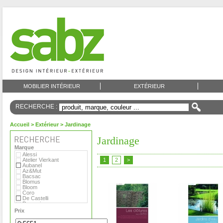
MOBILIER INTÉRIEUR
EXTÉRIEUR
RECHERCHE :
Accueil
>
Extérieur
> Jardinage
Jardinage
Marque
Alessi
Atelier Vierkant
1
2
>
Aubanel
Az&Mut
Bacsac
Blomus
Bloom
Coro
De Castelli
Domani
Emu
Prix
Eternit
Eva Solo