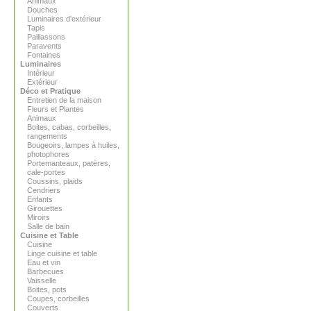
Animaux
Douches
Luminaires d'extérieur
Tapis
Paillassons
Paravents
Fontaines
Luminaires
Intérieur
Extérieur
Déco et Pratique
Entretien de la maison
Fleurs et Plantes
Animaux
Boites, cabas, corbeilles,
rangements
Bougeoirs, lampes à huiles,
photophores
Portemanteaux, patères,
cale-portes
Coussins, plaids
Cendriers
Enfants
Girouettes
Miroirs
Salle de bain
Cuisine et Table
Cuisine
Linge cuisine et table
Eau et vin
Barbecues
Vaisselle
Boites, pots
Coupes, corbeilles
Couverts