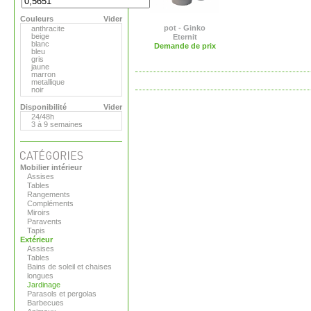
Extremis
Flora
Couleurs
Gandia Blasco
Vider
Matière Grise
pot - Ginko
anthracite
Plume de carotte
beige
Eternit
Royal VKB
blanc
Demande de prix
Serralunga
bleu
Teracrea
gris
Tradewinds
jaune
Viteo
marron
metallique
noir
rouge
vert
Disponibilité
Vider
violet
24/48h
3 à 9 semaines
Mobilier intérieur
Assises
Tables
Rangements
Compléments
Miroirs
Paravents
Tapis
Extérieur
Assises
Tables
Bains de soleil et chaises
longues
Jardinage
Parasols et pergolas
Barbecues