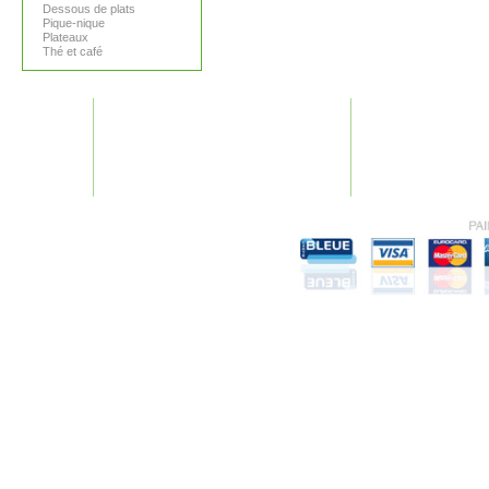
Dessous de plats
Pique-nique
Plateaux
Thé et café
GARANTIES
AIDE
Nos garanties
Plan du site
Conditions générales
F.A.Q.
Mentions légales
Recherches fréquen
Vie Privée