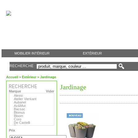
MOBILIER INTÉRIEUR
EXTÉRIEUR
RECHERCHE :
Accueil
>
Extérieur
> Jardinage
Jardinage
Marque
Vider
Alessi
Atelier Vierkant
Aubanel
Az&Mut
Bacsac
Blomus
Bloom
Coro
De Castelli
Domani
Emu
Prix
Eternit
Eva Solo