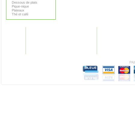
Dessous de plats
Pique-nique
Plateaux
Thé et café
GARANTIES
AIDE
Nos garanties
Plan du site
Conditions générales
F.A.Q.
Mentions légales
Recherches fréquen
Vie Privée