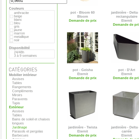
Extremis
Flora
Couleurs
Gandia Blasco
Matière Grise
pot - Bloom 60
jardinière - Delta
anthracite
Plume de carotte
beige
Bloom
rectangulaire
Royal VKB
blanc
Demande de prix
Eternit
Serralunga
bleu
Demande de pri
Teracrea
gris
Tradewinds
jaune
Viteo
marron
metallique
noir
rouge
vert
Disponibilité
violet
24/48h
3 à 9 semaines
pot - Geisha
pot - D'Art
Eternit
Eternit
Mobilier intérieur
Demande de prix
Demande de pri
Assises
Tables
Rangements
Compléments
Miroirs
Paravents
Tapis
Extérieur
Assises
Tables
Bains de soleil et chaises
longues
Jardinage
jardinière - Twista
jardinière - Delta
Parasols et pergolas
Eternit
carrée
Barbecues
Demande de prix
Eternit