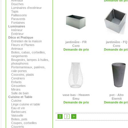
Animaux
Demande de pri
Douches
Luminaires d'extérieur
Tapis
Paillassons
Paravents
Fontaines
Luminaires
Intérieur
Extérieur
Déco et Pratique
Entretien de la maison
jardinière - FR
jardinière - FQ
Fleurs et Plantes
Coro
Coro
Animaux
Demande de prix
Demande de pri
Boites, cabas, corbeilles,
rangements
Bougeoirs, lampes à huiles,
photophores
Portemanteaux, patères,
cale-portes
Coussins, plaids
Cendriers
Enfants
Girouettes
Miroirs
Salle de bain
vase bas - Heaven
pot - Alto
Cuisine et Table
Emu
Eternit
Cuisine
Demande de prix
Demande de pri
Linge cuisine et table
Eau et vin
Barbecues
Vaisselle
1
2
>
Boites, pots
Coupes, corbeilles
Couverts