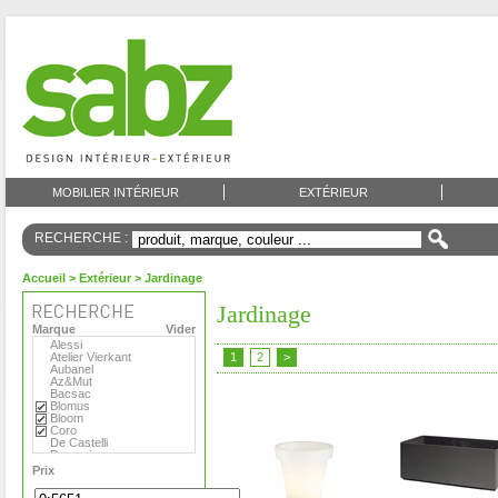
MOBILIER INTÉRIEUR
EXTÉRIEUR
RECHERCHE :
Accueil
>
Extérieur
> Jardinage
Jardinage
Marque
Vider
Alessi
Atelier Vierkant
1
2
>
Aubanel
Az&Mut
Bacsac
Blomus
Bloom
Coro
De Castelli
Domani
Emu
Prix
Eternit
Eva Solo