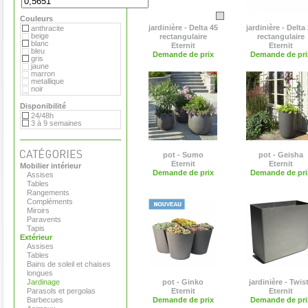
Extremis
Flora
Couleurs
Gandia Blasco
Matière Grise
jardinière - Delta 45
jardinière - Delta
anthracite
Plume de carotte
beige
rectangulaire
rectangulaire
Royal VKB
blanc
Eternit
Eternit
Serralunga
bleu
Demande de prix
Demande de pri
Teracrea
gris
Tradewinds
jaune
Viteo
marron
metallique
noir
rouge
vert
Disponibilité
violet
24/48h
3 à 9 semaines
pot - Sumo
pot - Geisha
Eternit
Eternit
Mobilier intérieur
Demande de prix
Demande de pri
Assises
Tables
Rangements
Compléments
Miroirs
Paravents
Tapis
Extérieur
Assises
Tables
Bains de soleil et chaises
longues
Jardinage
pot - Ginko
jardinière - Twis
Parasols et pergolas
Eternit
Eternit
Barbecues
Demande de prix
Demande de pri