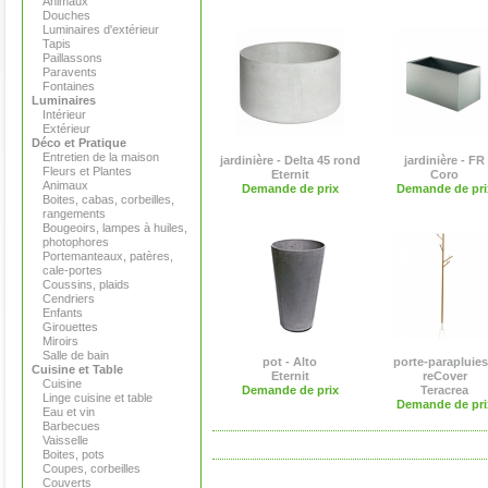
Animaux
Douches
Luminaires d'extérieur
Tapis
Paillassons
Paravents
Fontaines
Luminaires
Intérieur
Extérieur
Déco et Pratique
Entretien de la maison
jardinière - Delta 45 rond
jardinière - FR
Fleurs et Plantes
Eternit
Coro
Animaux
Demande de prix
Demande de pri
Boites, cabas, corbeilles,
rangements
Bougeoirs, lampes à huiles,
photophores
Portemanteaux, patères,
cale-portes
Coussins, plaids
Cendriers
Enfants
Girouettes
Miroirs
Salle de bain
pot - Alto
porte-parapluies
Cuisine et Table
Eternit
reCover
Cuisine
Demande de prix
Teracrea
Linge cuisine et table
Demande de pri
Eau et vin
Barbecues
Vaisselle
Boites, pots
Coupes, corbeilles
Couverts