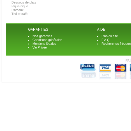
Dessous de plats
Pique-nique
Plateaux
Thé et café
GARANTIES
AIDE
Nos garanties
Plan du site
Conditions générales
F.A.Q.
Mentions légales
Recherches fréquen
Vie Privée