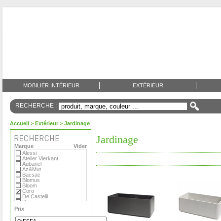
MOBILIER INTÉRIEUR
EXTÉRIEUR
RECHERCHE :
Accueil
>
Extérieur
> Jardinage
Jardinage
Marque
Vider
Alessi
Atelier Vierkant
Aubanel
Az&Mut
Bacsac
Blomus
Bloom
Coro
De Castelli
Domani
Emu
Prix
Eternit
Eva Solo