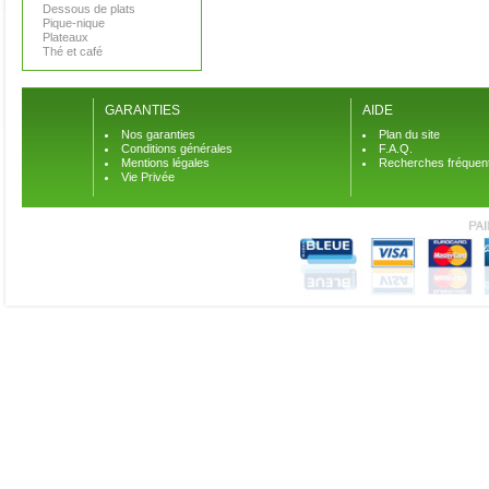
Dessous de plats
Pique-nique
Plateaux
Thé et café
GARANTIES
AIDE
Nos garanties
Plan du site
Conditions générales
F.A.Q.
Mentions légales
Recherches fréquen
Vie Privée