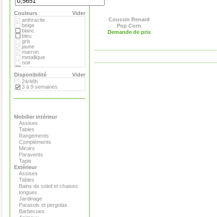
Extremis
Fermob
Couleurs
Flora
Vider
Gandia Blasco
Coussin Renard
anthracite
Hay
beige
Pop Corn
Magis
blanc
Demande de prix
Marimekko
bleu
Menu
gris
Pop Corn
jaune
Rizz
marron
Royal VKB
metallique
Serralunga
noir
Stelton
orange
Teracrea
rose
Disponibilité
Vider
Tradewinds
rouge
24/48h
Tribu
transparent
3 à 9 semaines
Virages
vert
Viteo
Mobilier intérieur
Assises
Tables
Rangements
Compléments
Miroirs
Paravents
Tapis
Extérieur
Assises
Tables
Bains de soleil et chaises
longues
Jardinage
Parasols et pergolas
Barbecues