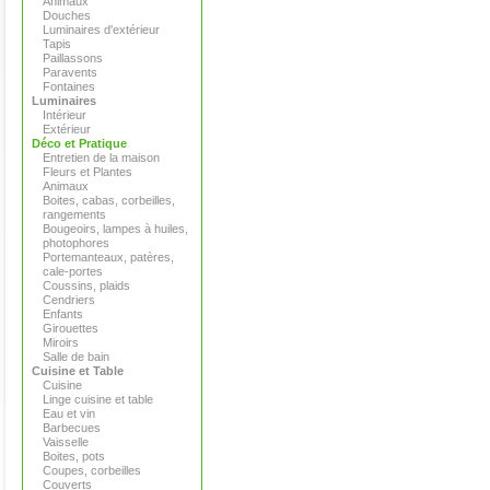
Animaux
Douches
Luminaires d'extérieur
Tapis
Paillassons
Paravents
Fontaines
Luminaires
Intérieur
Extérieur
Déco et Pratique
Entretien de la maison
Fleurs et Plantes
Animaux
Boites, cabas, corbeilles,
rangements
Bougeoirs, lampes à huiles,
photophores
Portemanteaux, patères,
cale-portes
Coussins, plaids
Cendriers
Enfants
Girouettes
Miroirs
Salle de bain
Cuisine et Table
Cuisine
Linge cuisine et table
Eau et vin
Barbecues
Vaisselle
Boites, pots
Coupes, corbeilles
Couverts