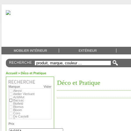
MOBILIER INTÉRIEUR
EXTÉRIEUR
RECHERCHE :
Accueil
> Déco et Pratique
Déco et Pratique
Marque
Vider
Alessi
Atelier Vierkant
Az&Mut
Bacsac
Blofield
Blomus
Bloom
Coro
De Castelli
Domani
Emu
Prix
Eternit
Eva Solo