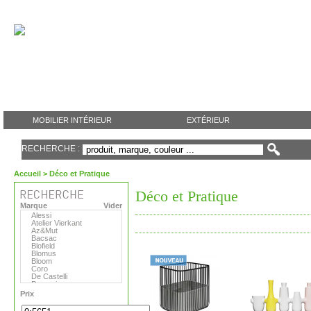
MOBILIER INTÉRIEUR
EXTÉRIEUR
RECHERCHE :
Accueil
> Déco et Pratique
Déco et Pratique
Marque
Vider
Alessi
Atelier Vierkant
Az&Mut
Bacsac
Blofield
Blomus
Bloom
Coro
De Castelli
Domani
Emu
Prix
Eternit
Eva Solo