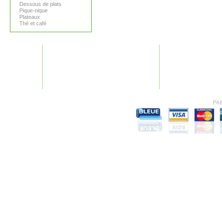
Dessous de plats
Pique-nique
Plateaux
Thé et café
GARANTIES
AIDE
Nos garanties
Plan du site
Conditions générales
F.A.Q.
Mentions légales
Recherches fréquen
Vie Privée