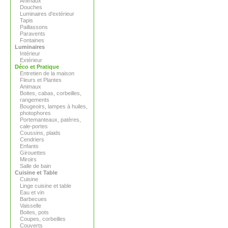
Animaux
Douches
Luminaires d'extérieur
Tapis
Paillassons
Paravents
Fontaines
Luminaires
Intérieur
Extérieur
Déco et Pratique
Entretien de la maison
Fleurs et Plantes
Animaux
Boites, cabas, corbeilles,
rangements
Bougeoirs, lampes à huiles,
photophores
Portemanteaux, patères,
cale-portes
Coussins, plaids
Cendriers
Enfants
Girouettes
Miroirs
Salle de bain
Cuisine et Table
Cuisine
Linge cuisine et table
Eau et vin
Barbecues
Vaisselle
Boites, pots
Coupes, corbeilles
Couverts