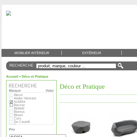
MOBILIER INTÉRIEUR
EXTÉRIEUR
RECHERCHE :
Accueil
> Déco et Pratique
Déco et Pratique
Marque
Vider
Alessi
Atelier Vierkant
Az&Mut
Bacsac
Blofield
Blomus
Bloom
Coro
De Castelli
Domani
Emu
Prix
Eternit
Eva Solo