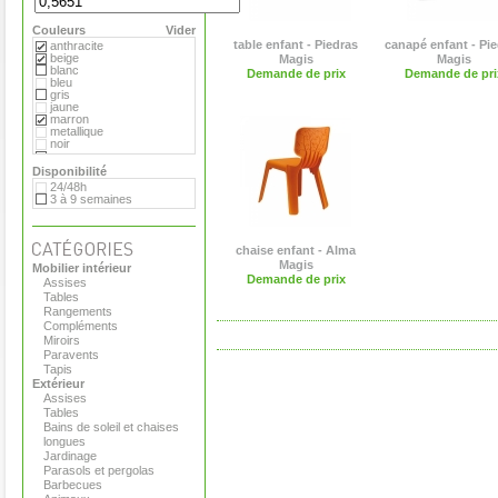
Extremis
Fermob
Couleurs
Flora
Vider
Gandia Blasco
table enfant - Piedras
canapé enfant - Pi
anthracite
Hay
beige
Magis
Magis
Magis
blanc
Demande de prix
Demande de pri
Marimekko
bleu
Menu
gris
Pop Corn
jaune
Rizz
marron
Royal VKB
metallique
Serralunga
noir
Stelton
orange
Teracrea
rose
Disponibilité
Tradewinds
rouge
24/48h
Tribu
transparent
3 à 9 semaines
Virages
vert
Viteo
chaise enfant - Alma
Magis
Mobilier intérieur
Demande de prix
Assises
Tables
Rangements
Compléments
Miroirs
Paravents
Tapis
Extérieur
Assises
Tables
Bains de soleil et chaises
longues
Jardinage
Parasols et pergolas
Barbecues