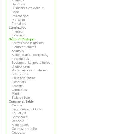
Animaux
Douches
Luminaires d'extérieur
Tapis
Paillassons
Paravents
Fontaines
Luminaires
Intérieur
Extérieur
Déco et Pratique
Entretien de la maison
Fleurs et Plantes
Animaux
Boites, cabas, corbeilles,
rangements
Bougeoirs, lampes à huiles,
photophores
Portemanteaux, patères,
cale-portes
Coussins, plaids
Cendriers
Enfants
Girouettes
Miroirs
Salle de bain
Cuisine et Table
Cuisine
Linge cuisine et table
Eau et vin
Barbecues
Vaisselle
Boites, pots
Coupes, corbeilles
Couverts