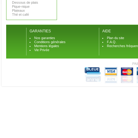
Dessous de plats
Pique-nique
Plateaux
Thé et café
GARANTIES
AIDE
Nos garanties
Plan du site
Conditions générales
F.A.Q.
Mentions légales
Recherches fréquen
Vie Privée