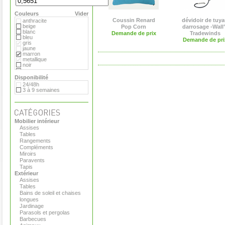
Extremis
Fermob
Couleurs
Flora
Vider
Gandia Blasco
Coussin Renard
dévidoir de tuy
anthracite
Hay
beige
Pop Corn
darrosage -Wall°
Magis
blanc
Demande de prix
Tradewinds
Marimekko
bleu
Demande de pri
Menu
gris
Pop Corn
jaune
Rizz
marron
Royal VKB
metallique
Serralunga
noir
Stelton
orange
Teracrea
rose
Disponibilité
Tradewinds
rouge
24/48h
Tribu
transparent
3 à 9 semaines
Virages
vert
Viteo
Mobilier intérieur
Assises
Tables
Rangements
Compléments
Miroirs
Paravents
Tapis
Extérieur
Assises
Tables
Bains de soleil et chaises
longues
Jardinage
Parasols et pergolas
Barbecues