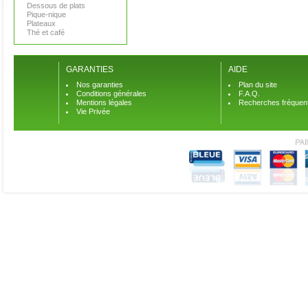
Dessous de plats
Pique-nique
Plateaux
Thé et café
GARANTIES
AIDE
Nos garanties
Plan du site
Conditions générales
F.A.Q.
Mentions légales
Recherches fréquen
Vie Privée