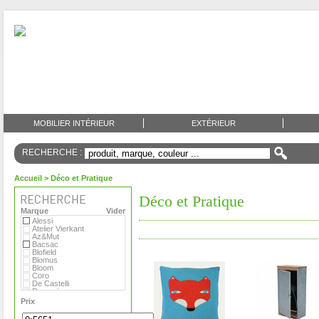
MOBILIER INTÉRIEUR
EXTÉRIEUR
RECHERCHE :
Accueil
> Déco et Pratique
Déco et Pratique
Marque
Vider
Alessi
Atelier Vierkant
Az&Mut
Bacsac
Blofield
Blomus
Bloom
Coro
De Castelli
Domani
Emu
Prix
Eternit
Eva Solo