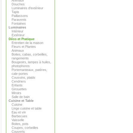
Animaux
Douches
Luminaires d'extérieur
Tapis
Paillassons
Paravents
Fontaines
Luminaires
Intérieur
Extérieur
Déco et Pratique
Entretien de la maison
Fleurs et Plantes
Animaux
Boites, cabas, corbeilles,
rangements
Bougeoirs, lampes à huiles,
photophores
Portemanteaux, patères,
cale-portes
Coussins, plaids
Cendriers
Enfants
Girouettes
Miroirs
Salle de bain
Cuisine et Table
Cuisine
Linge cuisine et table
Eau et vin
Barbecues
Vaisselle
Boites, pots
Coupes, corbeilles
Couverts