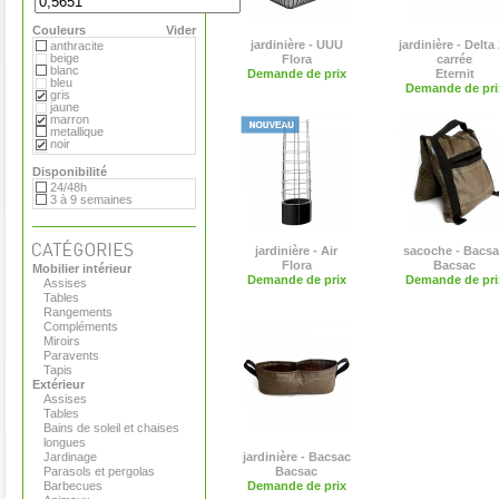
Extremis
Fermob
Couleurs
Flora
Vider
Gandia Blasco
jardinière - UUU
jardinière - Delta
anthracite
Hay
beige
Flora
carrée
Magis
blanc
Demande de prix
Eternit
Marimekko
bleu
Demande de pri
Menu
gris
Pop Corn
jaune
Rizz
marron
Royal VKB
metallique
Serralunga
noir
Stelton
orange
Teracrea
rose
Disponibilité
Tradewinds
rouge
24/48h
Tribu
transparent
3 à 9 semaines
Virages
vert
Viteo
jardinière - Air
sacoche - Bacs
Flora
Bacsac
Mobilier intérieur
Demande de prix
Demande de pri
Assises
Tables
Rangements
Compléments
Miroirs
Paravents
Tapis
Extérieur
Assises
Tables
Bains de soleil et chaises
longues
Jardinage
jardinière - Bacsac
Parasols et pergolas
Bacsac
Barbecues
Demande de prix