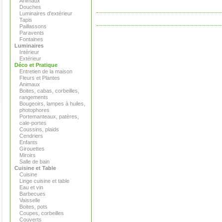
Animaux
Douches
Luminaires d'extérieur
Tapis
Paillassons
Paravents
Fontaines
Luminaires
Intérieur
Extérieur
Déco et Pratique
Entretien de la maison
Fleurs et Plantes
Animaux
Boites, cabas, corbeilles,
rangements
Bougeoirs, lampes à huiles,
photophores
Portemanteaux, patères,
cale-portes
Coussins, plaids
Cendriers
Enfants
Girouettes
Miroirs
Salle de bain
Cuisine et Table
Cuisine
Linge cuisine et table
Eau et vin
Barbecues
Vaisselle
Boites, pots
Coupes, corbeilles
Couverts