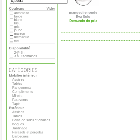
Extremis
Fermob
Couleurs
Flora
Vider
Gandia Blasco
mangeoire ronde
anthracite
Hay
beige
Eva Solo
Magis
blanc
Demande de prix
Marimekko
bleu
Menu
gris
Pop Corn
jaune
Rizz
marron
Royal VKB
metallique
Serralunga
noir
Stelton
orange
Teracrea
rose
Disponibilité
Tradewinds
rouge
24/48h
Tribu
transparent
3 à 9 semaines
Virages
vert
Viteo
Mobilier intérieur
Assises
Tables
Rangements
Compléments
Miroirs
Paravents
Tapis
Extérieur
Assises
Tables
Bains de soleil et chaises
longues
Jardinage
Parasols et pergolas
Barbecues