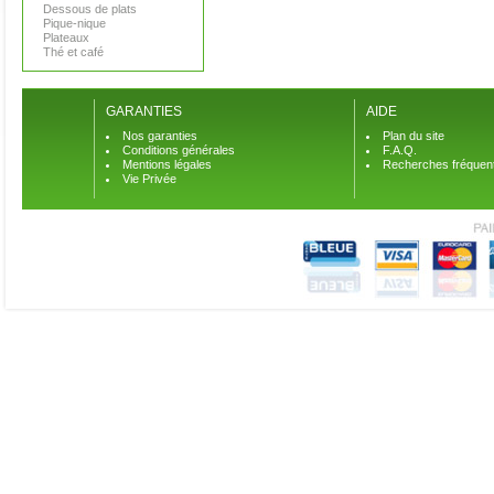
Dessous de plats
Pique-nique
Plateaux
Thé et café
GARANTIES
AIDE
Nos garanties
Plan du site
Conditions générales
F.A.Q.
Mentions légales
Recherches fréquen
Vie Privée