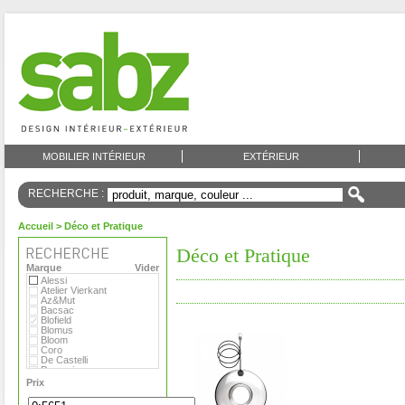
MOBILIER INTÉRIEUR
EXTÉRIEUR
RECHERCHE :
Accueil
> Déco et Pratique
Déco et Pratique
Marque
Vider
Alessi
Atelier Vierkant
Az&Mut
Bacsac
Blofield
Blomus
Bloom
Coro
De Castelli
Domani
Emu
Prix
Eternit
Eva Solo