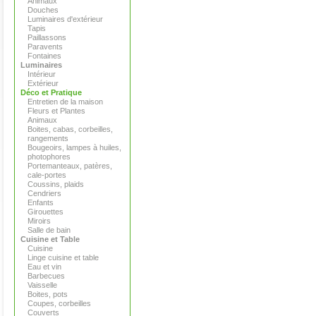
Animaux
Douches
Luminaires d'extérieur
Tapis
Paillassons
Paravents
Fontaines
Luminaires
Intérieur
Extérieur
Déco et Pratique
Entretien de la maison
Fleurs et Plantes
Animaux
Boites, cabas, corbeilles,
rangements
Bougeoirs, lampes à huiles,
photophores
Portemanteaux, patères,
cale-portes
Coussins, plaids
Cendriers
Enfants
Girouettes
Miroirs
Salle de bain
Cuisine et Table
Cuisine
Linge cuisine et table
Eau et vin
Barbecues
Vaisselle
Boites, pots
Coupes, corbeilles
Couverts