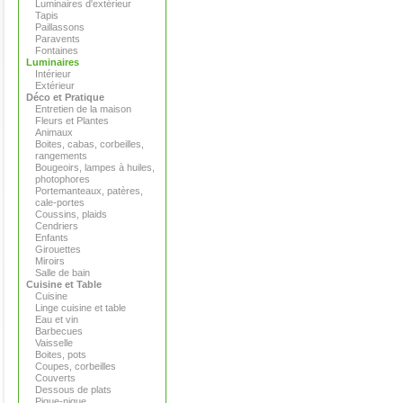
Luminaires d'extérieur
Tapis
Paillassons
Paravents
Fontaines
Luminaires
Intérieur
Extérieur
Déco et Pratique
Entretien de la maison
Fleurs et Plantes
Animaux
Boites, cabas, corbeilles,
rangements
Bougeoirs, lampes à huiles,
photophores
Portemanteaux, patères,
cale-portes
Coussins, plaids
Cendriers
Enfants
Girouettes
Miroirs
Salle de bain
Cuisine et Table
Cuisine
Linge cuisine et table
Eau et vin
Barbecues
Vaisselle
Boites, pots
Coupes, corbeilles
Couverts
Dessous de plats
Pique-nique