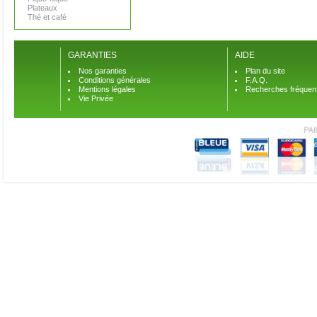
Plateaux
Thé et café
GARANTIES
AIDE
Nos garanties
Plan du site
Conditions générales
F.A.Q.
Mentions légales
Recherches fréquen
Vie Privée