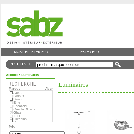
MOBILIER INTÉRIEUR
EXTÉRIEUR
RECHERCHE :
Accueil
> Luminaires
Luminaires
Marque
Vider
Alessi
Blomus
Bloom
Emu
Foscarini
Gandia Blasco
Glatz
IP44
Luceplan
Menu
Metalarte
Prix
O Luce
Roger Pradier