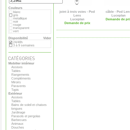
Royal VKB
Serralunga
Couleurs
Sywawa
Tribu
joint à trois voies - Pod
câble - Pod Len
blanc
Viteo
gris
Lens
Luceplan
metallique
Luceplan
Demande de pri
noir
Demande de prix
rouge
transparent
vert
Disponibilité
Vider
24/48h
3 à 9 semaines
Mobilier intérieur
Assises
Tables
Rangements
Compléments
Miroirs
Paravents
Tapis
Extérieur
Assises
Tables
Bains de soleil et chaises
longues
Jardinage
Parasols et pergolas
Barbecues
Animaux
Douches